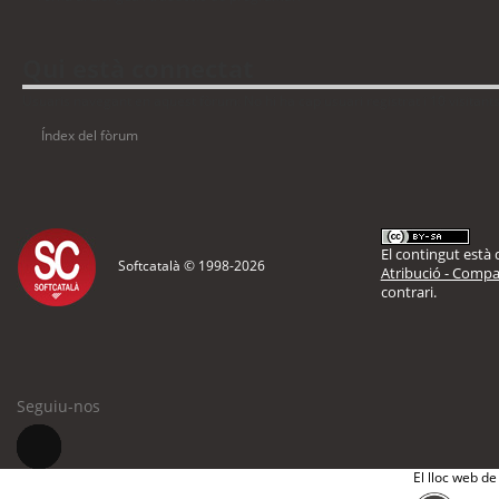
Qui està connectat
Usuaris navegant en aquest fòrum: No hi ha cap usuari registrat i 10 visitant
Índex del fòrum
El contingut està d
Softcatalà © 1998-
2026
Atribució - Compar
contrari.
Seguiu-nos
El lloc web de