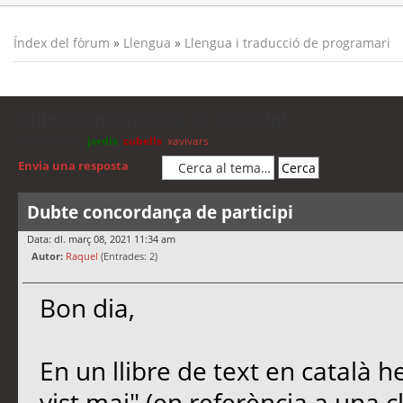
Índex del fòrum
»
Llengua
»
Llengua i traducció de programari
Dubte concordança de participi
Moderadors:
jordis
,
cubells
,
xavivars
Envia una resposta
Dubte concordança de participi
Data: dl. març 08, 2021 11:34 am
Autor:
Raquel
(Entrades: 2)
Bon dia,
En un llibre de text en català he
vist mai" (en referència a una cl