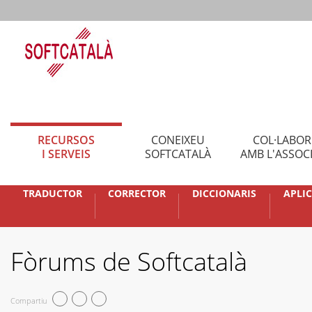
RECURSOS
CONEIXEU
COL·LABO
I SERVEIS
SOFTCATALÀ
AMB L'ASSOC
TRADUCTOR
CORRECTOR
DICCIONARIS
APLI
Fòrums de Softcatalà
Compartiu