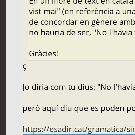
En un llibre de text en català
vist mai" (en referència a una 
de concordar en gènere amb 
no hauria de ser, "No l'havia 
Gràcies!
ç
Jo diria com tu dius: "No l'havia
però aquí diu que es poden po
https://esadir.cat/gramatica/si