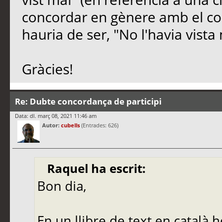
concordar en gènere amb el co
hauria de ser, "No l'havia vista 
Gràcies!
Re: Dubte concordança de participi
Data: dl. març 08, 2021 11:46 am
Autor:
cubells
(Entrades: 626)
Raquel ha escrit:
Bon dia,
En un llibre de text en català h