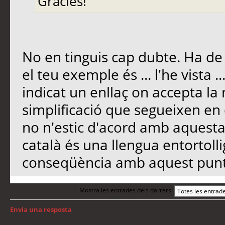
Gràcies!
No en tinguis cap dubte. Ha de
el teu exemple és ... l'he vista 
indicat un enllaç on accepta la
simplificació que segueixen en el
no n'estic d'acord amb aquesta i
català és una llengua entortollig
conseqüència amb aquest punt
Mostra les entrades dels darrers:
Envia una resposta
Torna a: Llengua i traducció de programari