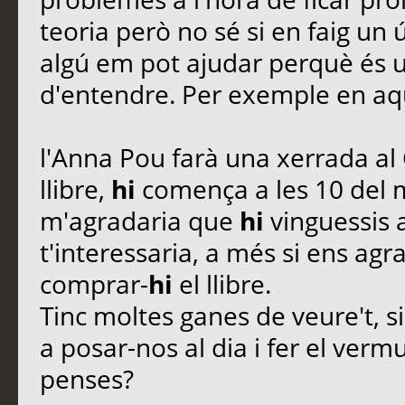
teoria però no sé si en faig un 
algú em pot ajudar perquè és 
d'entendre. Per exemple en aqu
l'Anna Pou farà una xerrada al
llibre,
hi
comença a les 10 del ma
m'agradaria que
hi
vinguessis 
t'interessaria, a més si ens ag
comprar-
hi
el llibre.
Tinc moltes ganes de veure't, si 
a posar-nos al dia i fer el ver
penses?