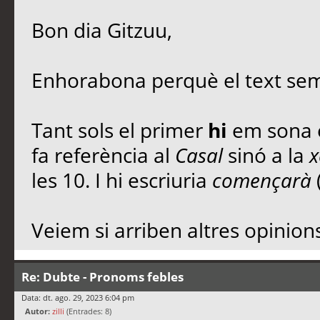
Bon dia Gitzuu,
Enhorabona perquè el text sem
Tant sols el primer
hi
em sona e
fa referència al
Casal
sinó a la
x
les 10. I hi escriuria
començarà
Veiem si arriben altres opinions
Re: Dubte - Pronoms febles
Data: dt. ago. 29, 2023 6:04 pm
Autor:
zilli
(Entrades: 8)