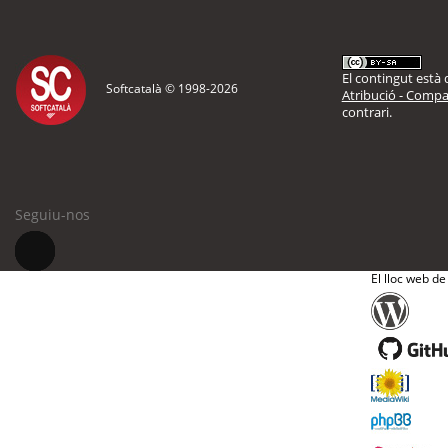
El contingut està d
Softcatalà © 1998-
2026
Atribució - Compar
contrari.
Seguiu-nos
El lloc web de