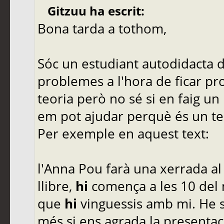
Gitzuu ha escrit:
Bona tarda a tothom,
Sóc un estudiant autodidacta de
problemes a l'hora de ficar pr
teoria però no sé si en faig un
em pot ajudar perquè és un te
Per exemple en aquest text:
l'Anna Pou farà una xerrada al
llibre,
hi
comença a les 10 del m
que
hi
vinguessis amb mi. He s
més si ens agrada la presenta