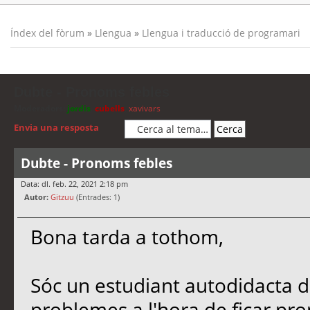
Índex del fòrum
»
Llengua
»
Llengua i traducció de programari
Dubte - Pronoms febles
Moderadors:
jordis
,
cubells
,
xavivars
Envia una resposta
Dubte - Pronoms febles
Data: dl. feb. 22, 2021 2:18 pm
Autor:
Gitzuu
(Entrades: 1)
Bona tarda a tothom,
Sóc un estudiant autodidacta de 
problemes a l'hora de ficar pro