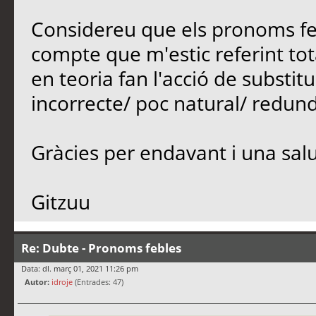
Considereu que els pronoms feb
compte que m'estic referint tota
en teoria fan l'acció de substit
incorrecte/ poc natural/ redun
Gràcies per endavant i una sal
Gitzuu
Re: Dubte - Pronoms febles
Data: dl. març 01, 2021 11:26 pm
Autor:
idroje
(Entrades: 47)