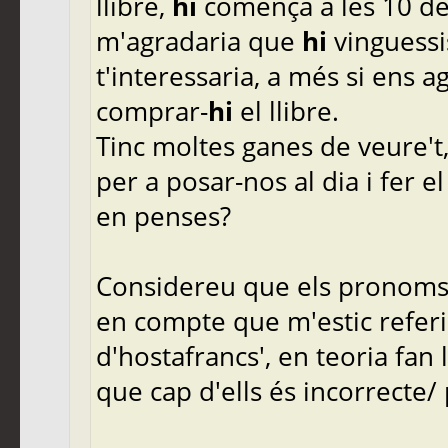
llibre,
hi
comença a les 10 del 
m'agradaria que
hi
vinguessi
t'interessaria, a més si ens 
comprar-
hi
el llibre.
Tinc moltes ganes de veure't, 
per a posar-nos al dia i fer 
en penses?
Considereu que els pronoms f
en compte que m'estic referint
d'hostafrancs', en teoria fan 
que cap d'ells és incorrecte/