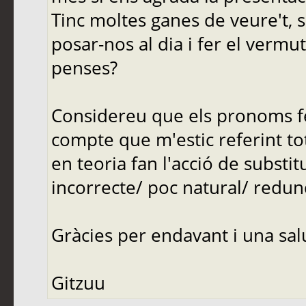
Tinc moltes ganes de veure't, si
posar-nos al dia i fer el vermu
penses?
Considereu que els pronoms fe
compte que m'estic referint tota
en teoria fan l'acció de substit
incorrecte/ poc natural/ redu
Gràcies per endavant i una sal
Gitzuu