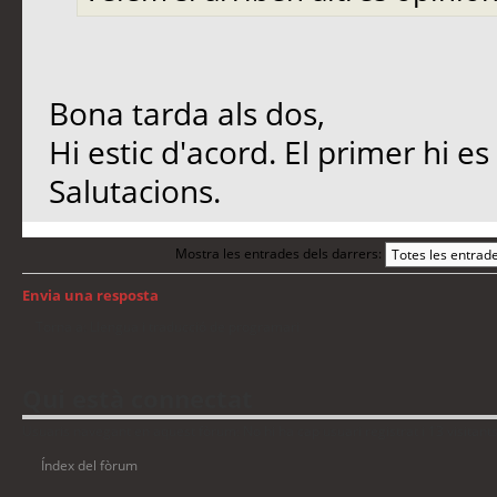
Bona tarda als dos,
Hi estic d'acord. El primer hi es 
Salutacions.
Mostra les entrades dels darrers:
Envia una resposta
Torna a: Llengua i traducció de programari
Qui està connectat
Usuaris navegant en aquest fòrum: No hi ha cap usuari registrat i 13 visitant
Índex del fòrum