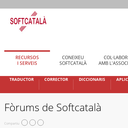
RECURSOS
CONEIXEU
COL·LABO
I SERVEIS
SOFTCATALÀ
AMB L'ASSOC
TRADUCTOR
CORRECTOR
DICCIONARIS
APLI
Fòrums de Softcatalà
Compartiu