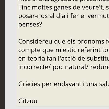
Tinc moltes ganes de veure't, si
posar-nos al dia i fer el vermu
penses?
Considereu que els pronoms fe
compte que m'estic referint tota
en teoria fan l'acció de substit
incorrecte/ poc natural/ redu
Gràcies per endavant i una sal
Gitzuu