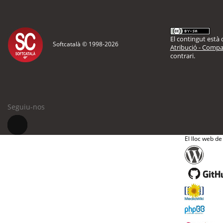
El contingut està d
Softcatalà © 1998-
2026
Atribució - Compar
contrari.
Seguiu-nos
El lloc web de