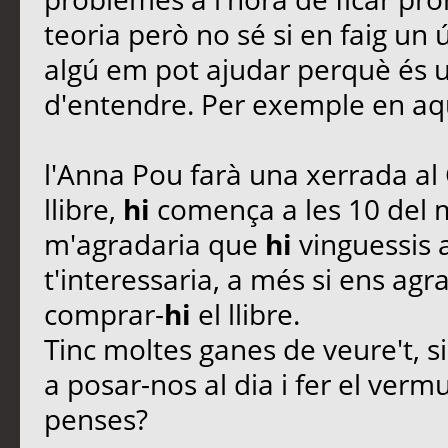
teoria però no sé si en faig un 
algú em pot ajudar perquè és 
d'entendre. Per exemple en aqu
l'Anna Pou farà una xerrada al
llibre,
hi
comença a les 10 del ma
m'agradaria que
hi
vinguessis 
t'interessaria, a més si ens ag
comprar-
hi
el llibre.
Tinc moltes ganes de veure't, si 
a posar-nos al dia i fer el ver
penses?