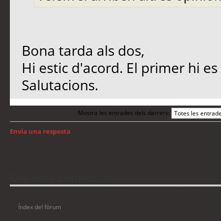
Bona tarda als dos,
Hi estic d'acord. El primer hi es 
Salutacions.
Mostra les entrades dels darrers:
Envia una resposta
Torna a: Llengua i traducció de programari
Qui està connectat
Usuaris navegant en aquest fòrum: No hi ha cap usuari registrat i 3 visitants
Índex del fòrum