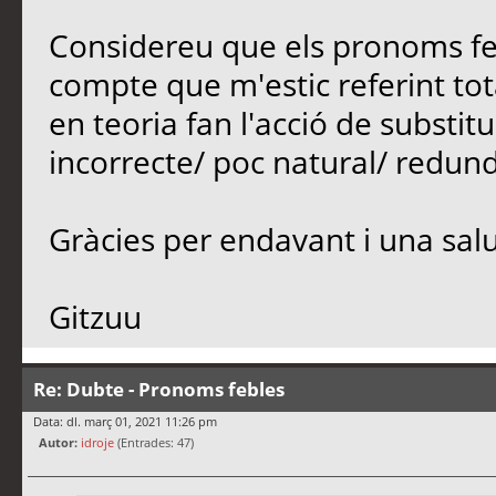
Considereu que els pronoms feb
compte que m'estic referint tota
en teoria fan l'acció de substit
incorrecte/ poc natural/ redun
Gràcies per endavant i una sal
Gitzuu
Re: Dubte - Pronoms febles
Data: dl. març 01, 2021 11:26 pm
Autor:
idroje
(Entrades: 47)