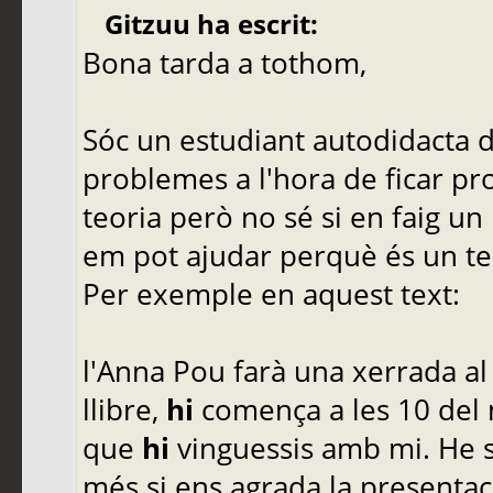
Gitzuu ha escrit:
Bona tarda a tothom,
Sóc un estudiant autodidacta de
problemes a l'hora de ficar pr
teoria però no sé si en faig un
em pot ajudar perquè és un te
Per exemple en aquest text:
l'Anna Pou farà una xerrada al
llibre,
hi
comença a les 10 del m
que
hi
vinguessis amb mi. He s
més si ens agrada la presenta