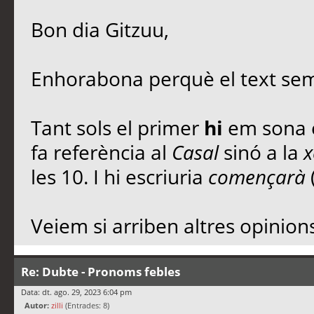
Bon dia Gitzuu,
Enhorabona perquè el text sem
Tant sols el primer
hi
em sona e
fa referència al
Casal
sinó a la
x
les 10. I hi escriuria
començarà
Veiem si arriben altres opinions
Re: Dubte - Pronoms febles
Data: dt. ago. 29, 2023 6:04 pm
Autor:
zilli
(Entrades: 8)