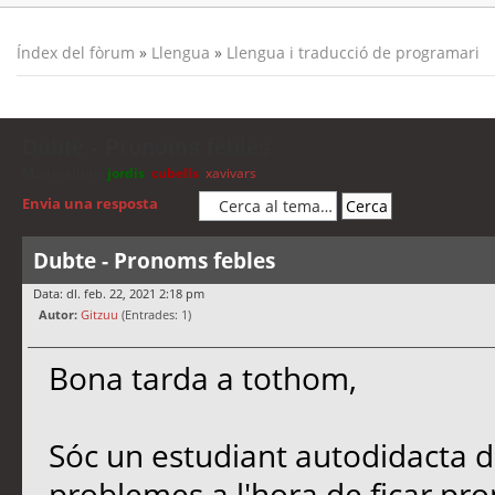
Índex del fòrum
»
Llengua
»
Llengua i traducció de programari
Dubte - Pronoms febles
Moderadors:
jordis
,
cubells
,
xavivars
Envia una resposta
Dubte - Pronoms febles
Data: dl. feb. 22, 2021 2:18 pm
Autor:
Gitzuu
(Entrades: 1)
Bona tarda a tothom,
Sóc un estudiant autodidacta de 
problemes a l'hora de ficar pro