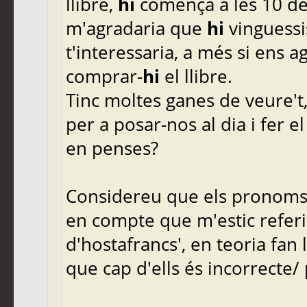
llibre,
hi
comença a les 10 del 
m'agradaria que
hi
vinguessi
t'interessaria, a més si ens 
comprar-
hi
el llibre.
Tinc moltes ganes de veure't, 
per a posar-nos al dia i fer 
en penses?
Considereu que els pronoms f
en compte que m'estic referint
d'hostafrancs', en teoria fan 
que cap d'ells és incorrecte/