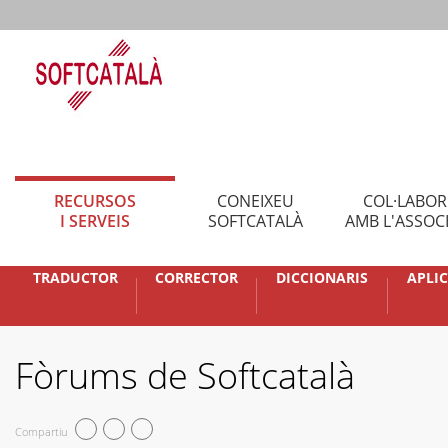
RECURSOS
CONEIXEU
COL·LABO
I SERVEIS
SOFTCATALÀ
AMB L'ASSOC
TRADUCTOR
CORRECTOR
DICCIONARIS
APLI
Fòrums de Softcatalà
Compartiu