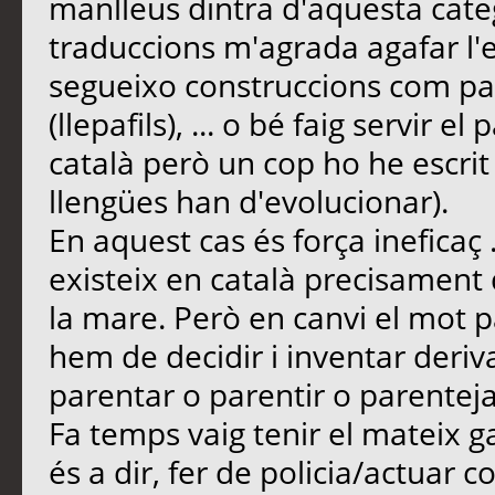
manlleus dintra d'aquesta categ
traduccions m'agrada agafar l'eq
segueixo construccions com para
(llepafils), ... o bé faig servir e
català però un cop ho he escrit 1
llengües han d'evolucionar).
En aquest cas és força ineficaç 
existeix en català precisament 
la mare. Però en canvi el mot pa
hem de decidir i inventar deriv
parentar o parentir o parentejar
Fa temps vaig tenir el mateix g
és a dir, fer de policia/actuar co