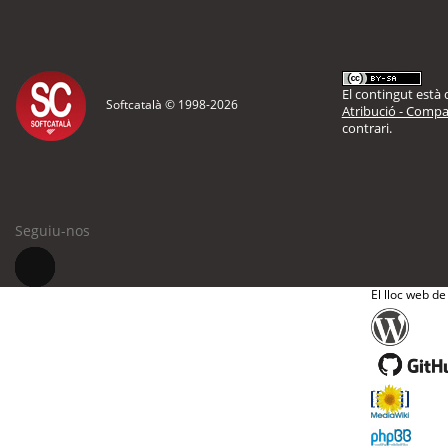
El contingut està d
Softcatalà © 1998-
2026
Atribució - Compar
contrari.
Seguiu-nos
El lloc web de