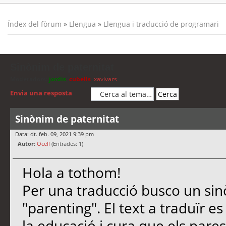
Índex del fòrum
»
Llengua
»
Llengua i traducció de programari
Sinònim de paternitat
Moderadors:
jordis
,
cubells
,
xavivars
Envia una resposta
Sinònim de paternitat
Data: dt. feb. 09, 2021 9:39 pm
Autor:
Ocell
(Entrades: 1)
Hola a tothom!
Per una traducció busco un sin
"parenting". El text a traduïr e
la educació i cura que els par