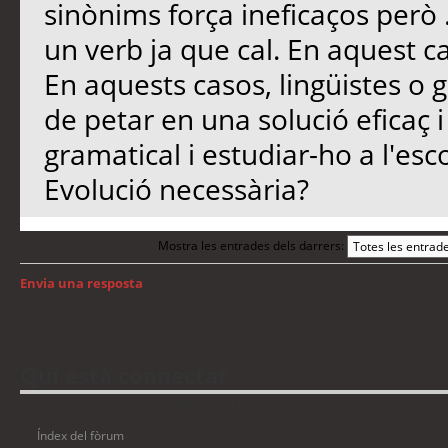
sinònims força ineficaços però ..
un verb ja que cal. En aquest cas 
En aquests casos, lingüistes o
de petar en una solució eficaç i
gramatical i estudiar-ho a l'esc
Evolució necessària?
Mostra les entrades dels darrers:
Envia una resposta
Torna a: Llengua i traducció de programari
Qui està connectat
Usuaris navegant en aquest fòrum: No hi ha cap usuari registrat i 9 visitants
Índex del fòrum