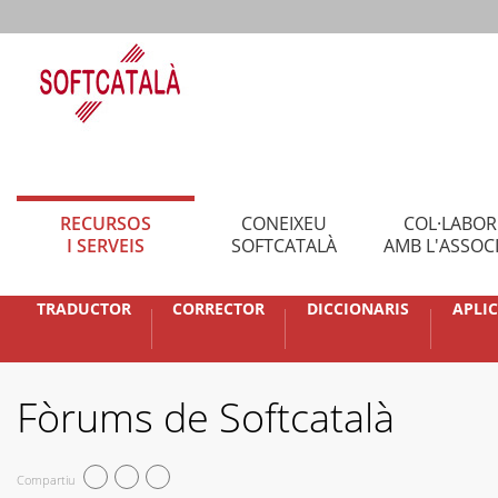
RECURSOS
CONEIXEU
COL·LABO
I SERVEIS
SOFTCATALÀ
AMB L'ASSOC
TRADUCTOR
CORRECTOR
DICCIONARIS
APLI
Fòrums de Softcatalà
Compartiu