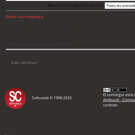
Mostra les entrades dels darrers:
Envia una resposta
Torna a: Llengua i traducció de programari
Qui està connectat
Usuaris navegant en aquest fòrum: No hi ha cap usuari registrat i 6 visitants
Índex del fòrum
El contingut està d
Softcatalà © 1998-
2026
Atribució - Compar
contrari.