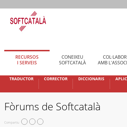
RECURSOS
CONEIXEU
COL·LABO
I SERVEIS
SOFTCATALÀ
AMB L'ASSOC
TRADUCTOR
CORRECTOR
DICCIONARIS
APLI
Fòrums de Softcatalà
Compartiu