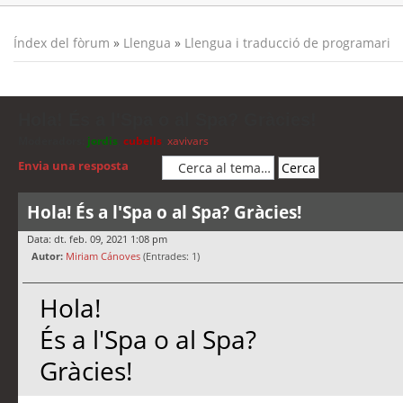
Índex del fòrum
»
Llengua
»
Llengua i traducció de programari
Hola! És a l'Spa o al Spa? Gràcies!
Moderadors:
jordis
,
cubells
,
xavivars
Envia una resposta
Hola! És a l'Spa o al Spa? Gràcies!
Data: dt. feb. 09, 2021 1:08 pm
Autor:
Miriam Cánoves
(Entrades: 1)
Hola!
És a l'Spa o al Spa?
Gràcies!