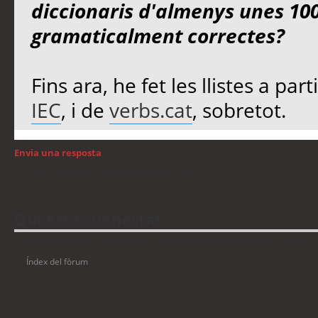
diccionaris d'almenys unes 100
gramaticalment correctes?
Fins ara, he fet les llistes a part
IEC
, i de
verbs.cat
, sobretot.
Envia una resposta
Torna a: Llengua i traducció de programari
Qui està connectat
Usuaris navegant en aquest fòrum: No hi ha cap usuari registrat i 6 visitants
Índex del fòrum