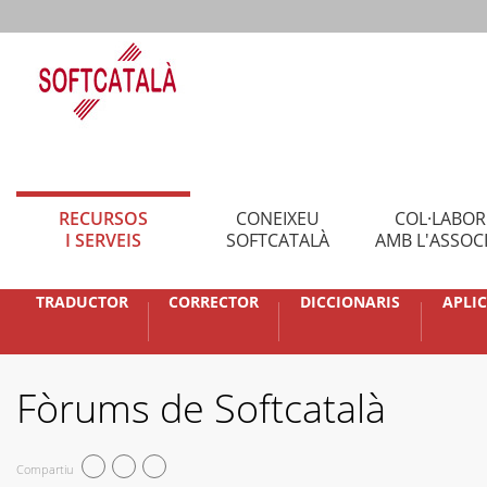
RECURSOS
CONEIXEU
COL·LABO
I SERVEIS
SOFTCATALÀ
AMB L'ASSOC
TRADUCTOR
CORRECTOR
DICCIONARIS
APLI
Fòrums de Softcatalà
Compartiu