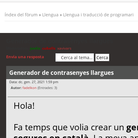
Índex del fòrum
»
Llengua
»
Llengua i traducció de programari
Generador de contrasenyes llargues
Moderadors:
jordis
,
cubells
,
xavivars
Envia una resposta
Generador de contrasenyes llargues
Data: dc. gen. 27, 2021 1:59 pm
Autor:
fadelkon
(Entrades: 3)
Hola!
Fa temps que volia crear un
ge
segures en català.
La meva apo