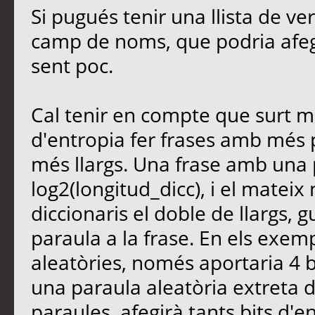
Si pugués tenir una llista de ver
camp de noms, que podria afegi
sent poc.
Cal tenir en compte que surt m
d'entropia fer frases amb més 
més llargs. Una frase amb una 
log2(longitud_dicc), i el mate
diccionaris el doble de llargs,
paraula a la frase. En els exem
aleatòries, només aportaria 4 b
una paraula aleatòria extreta 
paraules, afegirà tants bits d'e