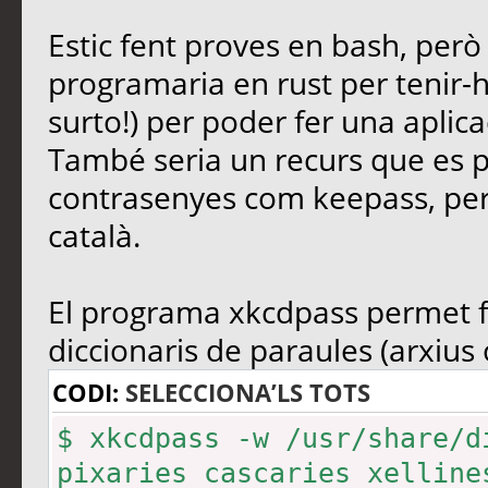
Estic fent proves en bash, però 
programaria en rust per tenir-ho 
surto!) per poder fer una aplic
També seria un recurs que es 
contrasenyes com keepass, perqu
català.
El programa xkcdpass permet f
diccionaris de paraules (arxius 
CODI:
SELECCIONA’LS TOTS
$ xkcdpass -w /usr/share/d
pixaries cascaries xelline