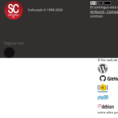
El contingut està d
Softcatalà © 1998-
2026
Atribució - Compar
contrari.
Seguiu-nos
El lloc web de
entre altre pr