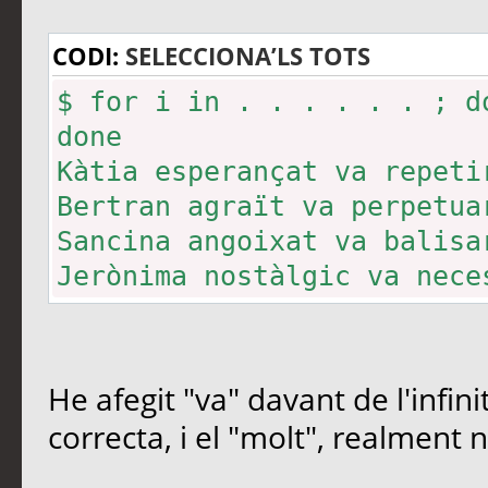
CODI:
SELECCIONA’LS TOTS
$ for i in . . . . . . ; d
done
Kàtia esperançat va repeti
Bertran agraït va perpetua
Sancina angoixat va balisa
Jerònima nostàlgic va nece
Marcel·lí en pànic va apre
Xosefa renovat va alterar 
He afegit "va" davant de l'infin
correcta, i el "molt", realment n