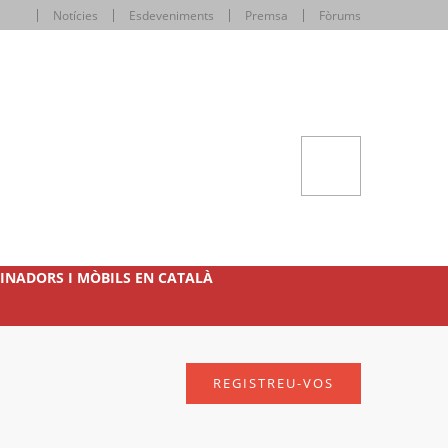
Notícies
Esdeveniments
Premsa
Fòrums
INADORS I MÒBILS EN CATALÀ
REGISTREU-VOS