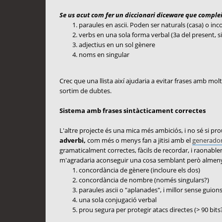
Se us acut com fer un diccionari diceware que comple
paraules en ascii. Poden ser naturals (casa) o inc
verbs en una sola forma verbal (3a del present, s
adjectius en un sol gènere
noms en singular
Crec que una llista així ajudaria a evitar frases amb m
sortim de dubtes.
Sistema amb frases sintàcticament correctes
L'altre projecte és una mica més ambiciós, i no sé si pro
adverbi,
com més o menys fan a jitisi amb el
generador
gramaticalment correctes, fàcils de recordar, i raonable
m'agradaria aconseguir una cosa semblant però almenys 
concordància de gènere (incloure els dos)
concordància de nombre (només singulars?)
paraules ascii o "aplanades", i millor sense guion
una sola conjugació verbal
prou segura per protegir atacs directes (> 90 bits