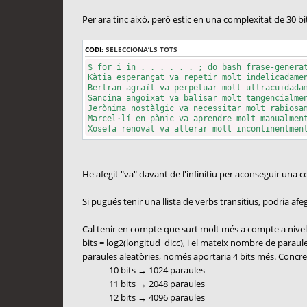
Per ara tinc això, però estic en una complexitat de 30 b
CODI:
SELECCIONA’LS TOTS
$ for i in . . . . . . ; do bash frase-genera
Kàtia esperançat va repetir molt indelicadame
Bertran agraït va perpetuar molt ultracuidada
Sancina angoixat va balisar molt tangencialme
Jerònima nostàlgic va necessitar molt rabiosa
Marcel·lí en pànic va aprendre molt manualmen
Xosefa renovat va alterar molt incontinentmen
He afegit "va" davant de l'infinitiu per aconseguir una co
Si pugués tenir una llista de verbs transitius, podria a
Cal tenir en compte que surt molt més a compte a nivel
bits = log2(longitud_dicc), i el mateix nombre de paraul
paraules aleatòries, només aportaria 4 bits més. Concret
10 bits → 1024 paraules
11 bits → 2048 paraules
12 bits → 4096 paraules