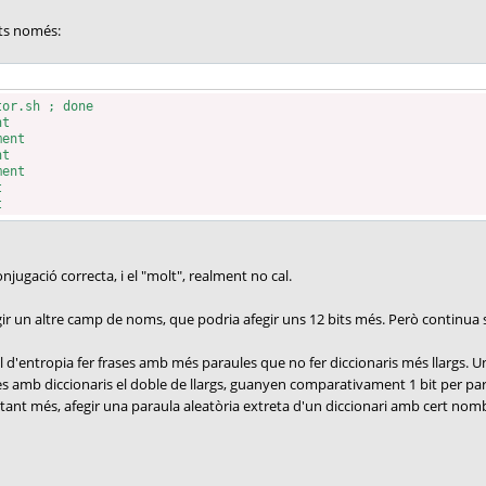
its només:
tor.sh ; done
nt
ment
nt
ment
t
t
njugació correcta, i el "molt", realment no cal.
fegir un altre camp de noms, que podria afegir uns 12 bits més. Però continua 
l d'entropia fer frases amb més paraules que no fer diccionaris més llargs.
es amb diccionaris el doble de llargs, guanyen comparativament 1 bit per para
ant més, afegir una paraula aleatòria extreta d'un diccionari amb cert nombr