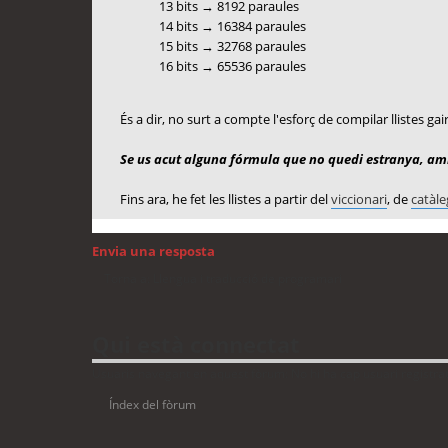
13 bits → 8192 paraules
14 bits → 16384 paraules
15 bits → 32768 paraules
16 bits → 65536 paraules
És a dir, no surt a compte l'esforç de compilar llistes ga
Se us acut alguna fórmula que no quedi estranya, amb
Fins ara, he fet les llistes a partir del
viccionari
, de
catàle
Envia una resposta
Torna a: Llengua i traducció de programari
Qui està connectat
Usuaris navegant en aquest fòrum: No hi ha cap usuari registrat 
Índex del fòrum