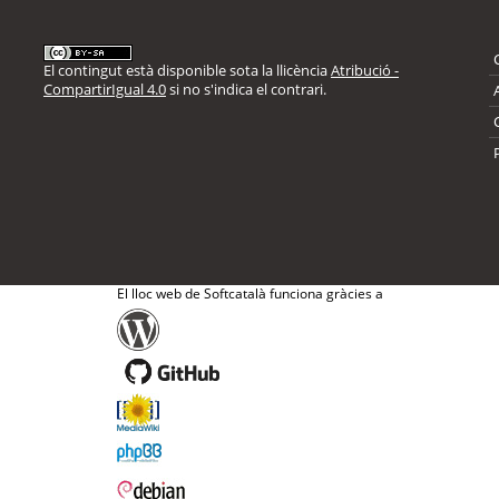
El contingut està disponible sota la llicència
Atribució -
CompartirIgual 4.0
si no s'indica el contrari.
El lloc web de Softcatalà funciona gràcies a