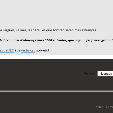
ire llargues, i a més, les paraules que sortiran seran més estranyes.
 diccionaris d'almenys unes 1000 entrades, que puguin fer frases gramat
gs del IEC
, i de
verbs.cat
, sobretot.
Salta a :
i 8 visitants
L’equip
•
Elim