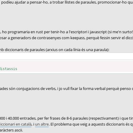
odíeu ajudar a pensar-ho, a trobar llistes de paraules, promocionar-ho quan 
, ho programaria en rust per tenir-ho a l'escriptori i javascript (si me'n surt
osar a generadors de contrasenyes com keepass, perquè fessin servir el dicci
 diccionaris de paraules (arxius on cada línia és una paraula):
distassis
des són conjugacions de verbs, i jo vull fixar la forma verbal perquè penso
000 i 40.000 entrades, per fer frases de 8-6 paraules (respectivament) i que t
iccionari en català
, i
un altre
. El problema que veig a aquests diccionaris és
àcters ascii.