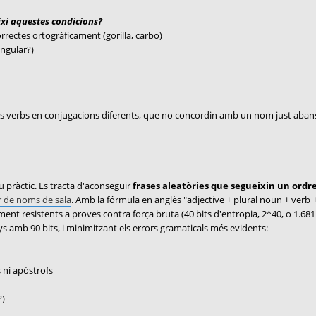
ixi aquestes condicions?
orrectes ortogràficament (gorilla, carbo)
ingular?)
olts verbs en conjugacions diferents, que no concordin amb un nom just abans
u pràctic. Es tracta d'aconseguir
frases aleatòries que segueixin un ordr
 de noms de sala
. Amb la fórmula en anglès "adjective + plural noun + verb
ment resistents a proves contra força bruta (40 bits d'entropia, 2^40, o 1.68
amb 90 bits, i minimitzant els errors gramaticals més evidents:
s ni apòstrofs
?)