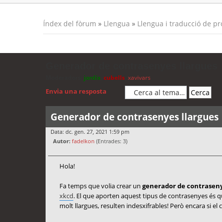
Índex del fòrum
»
Llengua
»
Llengua i traducció de p
Generador de contrasenyes llargues
Moderadors:
jordis
,
cubells
,
xavivars
Envia una resposta
Generador de contrasenyes llargues
Data: dc. gen. 27, 2021 1:59 pm
Autor:
fadelkon
(Entrades: 3)
Hola!
Fa temps que volia crear un
generador de contraseny
xkcd
. El que aporten aquest tipus de contrasenyes és 
molt llargues, resulten indesxifrables! Però encara si el