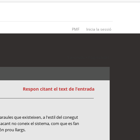
PMF
Inicia la sessió
1 entrada • Pàgina
1
de
1
Respon citant el text de l’entrada
raules que existeixen, a l'estil del conegut
acant no coneix el sistema, com que es fan
ón prou llargs.