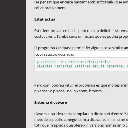
He pensat que encaixa bastant amb softcatalà i que em p
coŀlaborativament.
Estat actual
Estic fent proves en bash, però un cop definit el sistema
costat client. També seria un recurs que es podria prop
El programa xkcdpass permet fer alguna cosa similar amb
CODI:
SELECCIONA’LS TOTS
$ xkcdpass -w /usr/share/dict/catalan
pixaries cascaries xellines màcula paperegeu 
Però com podreu intuir el problema és que moltes entra
pixaries? o pixaria? no, pixarem, hmmm".
Sistema diceware
Llavors, una idea seria compilar un diccionari d'entre 7.
mètode específic conegut com a
diceware
, i n'hi ha un
d
tot i que m'agrada que ofereixin versions només amb car