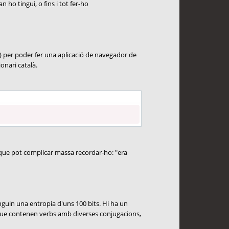
ho tingui, o fins i tot fer-ho
o!) per poder fer una aplicació de navegador de
onari català.
 que pot complicar massa recordar-ho: "era
inguin una entropia d'uns 100 bits. Hi ha un
 que contenen verbs amb diverses conjugacions,