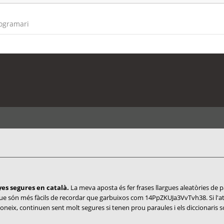
rogramari
es segures en català.
La meva aposta és fer frases llargues aleatòries de pa
que són més fàcils de recordar que garbuixos com 14PpZKUJa3VvTvh38. Si l'at
 coneix, continuen sent molt segures si tenen prou paraules i els diccionaris s