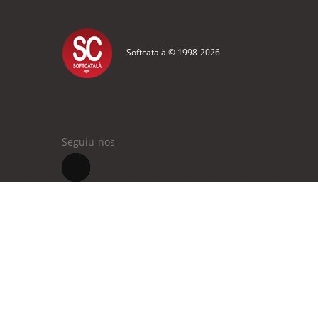
Softcatalà © 1998-
2026
Seguiu-nos