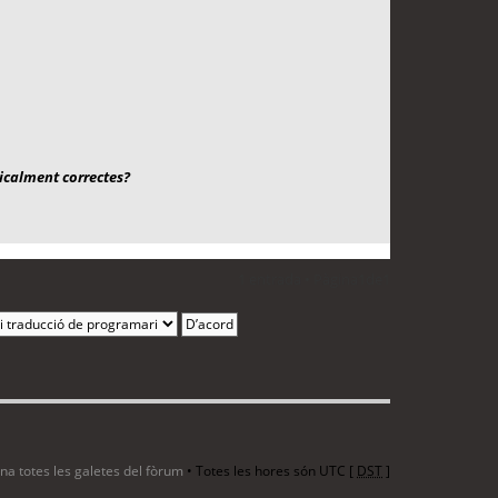
icalment correctes?
1 entrada • Pàgina
1
de
1
ina totes les galetes del fòrum
• Totes les hores són UTC [
DST
]