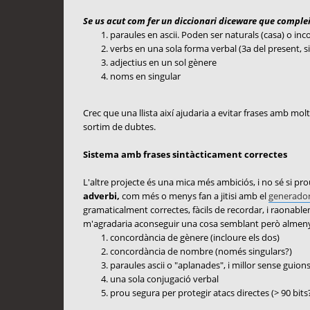
Se us acut com fer un diccionari diceware que comple
paraules en ascii. Poden ser naturals (casa) o inc
verbs en una sola forma verbal (3a del present, s
adjectius en un sol gènere
noms en singular
Crec que una llista així ajudaria a evitar frases amb m
sortim de dubtes.
Sistema amb frases sintàcticament correctes
L'altre projecte és una mica més ambiciós, i no sé si pro
adverbi,
com més o menys fan a jitisi amb el
generador
gramaticalment correctes, fàcils de recordar, i raonable
m'agradaria aconseguir una cosa semblant però almenys 
concordància de gènere (incloure els dos)
concordància de nombre (només singulars?)
paraules ascii o "aplanades", i millor sense guion
una sola conjugació verbal
prou segura per protegir atacs directes (> 90 bits