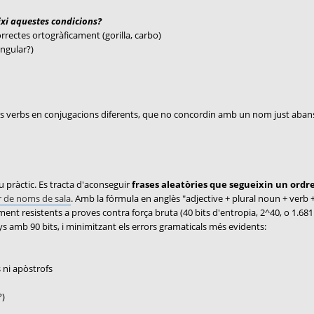
ixi aquestes condicions?
orrectes ortogràficament (gorilla, carbo)
ingular?)
olts verbs en conjugacions diferents, que no concordin amb un nom just abans
u pràctic. Es tracta d'aconseguir
frases aleatòries que segueixin un ordr
 de noms de sala
. Amb la fórmula en anglès "adjective + plural noun + verb
ment resistents a proves contra força bruta (40 bits d'entropia, 2^40, o 1.68
amb 90 bits, i minimitzant els errors gramaticals més evidents:
s ni apòstrofs
?)