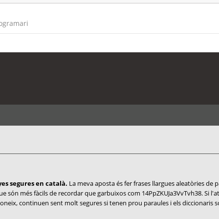
rogramari
es segures en català.
La meva aposta és fer frases llargues aleatòries de pa
que són més fàcils de recordar que garbuixos com 14PpZKUJa3VvTvh38. Si l'at
 coneix, continuen sent molt segures si tenen prou paraules i els diccionaris s