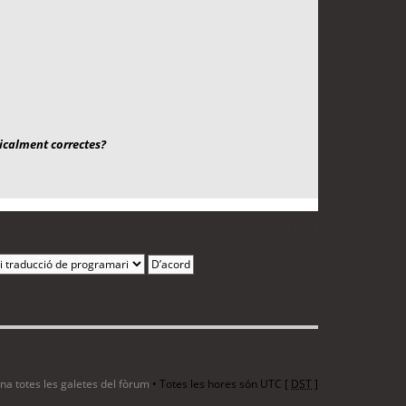
icalment correctes?
1 entrada • Pàgina
1
de
1
ina totes les galetes del fòrum
• Totes les hores són UTC [
DST
]