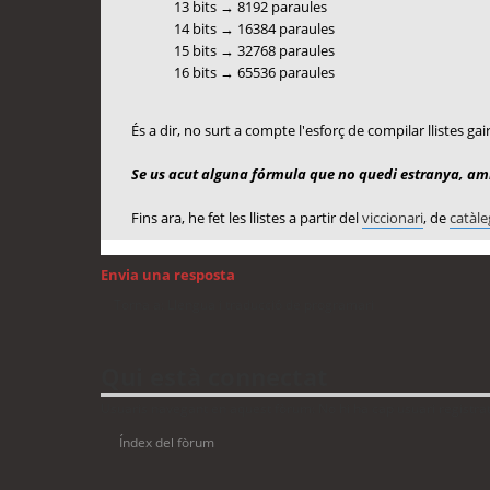
13 bits → 8192 paraules
14 bits → 16384 paraules
15 bits → 32768 paraules
16 bits → 65536 paraules
És a dir, no surt a compte l'esforç de compilar llistes ga
Se us acut alguna fórmula que no quedi estranya, amb
Fins ara, he fet les llistes a partir del
viccionari
, de
catàle
Envia una resposta
Torna a: Llengua i traducció de programari
Qui està connectat
Usuaris navegant en aquest fòrum: No hi ha cap usuari registrat 
Índex del fòrum