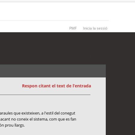
PMF
Inicia la sessió
1 entrada • Pàgina
1
de
1
Respon citant el text de l’entrada
raules que existeixen, a l'estil del conegut
acant no coneix el sistema, com que es fan
ón prou llargs.