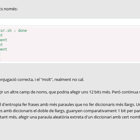
its només:
tor.sh ; done
nt
ment
nt
ment
t
t
njugació correcta, i el "molt", realment no cal.
fegir un altre camp de noms, que podria afegir uns 12 bits més. Però continua 
l d'entropia fer frases amb més paraules que no fer diccionaris més llargs.
es amb diccionaris el doble de llargs, guanyen comparativament 1 bit per para
ant més, afegir una paraula aleatòria extreta d'un diccionari amb cert nombr