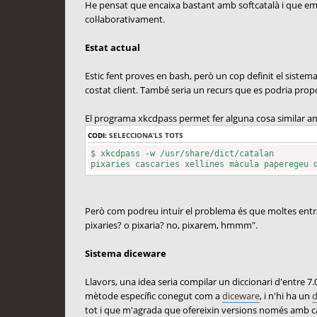
He pensat que encaixa bastant amb softcatalà i que em p
coŀlaborativament.
Estat actual
Estic fent proves en bash, però un cop definit el sistema
costat client. També seria un recurs que es podria prop
El programa xkcdpass permet fer alguna cosa similar amb
CODI:
SELECCIONA’LS TOTS
$ xkcdpass -w /usr/share/dict/catalan
pixaries cascaries xellines màcula paperegeu 
Però com podreu intuir el problema és que moltes entra
pixaries? o pixaria? no, pixarem, hmmm".
Sistema diceware
Llavors, una idea seria compilar un diccionari d'entre 7.
mètode específic conegut com a
diceware
, i n'hi ha un
d
tot i que m'agrada que ofereixin versions només amb car