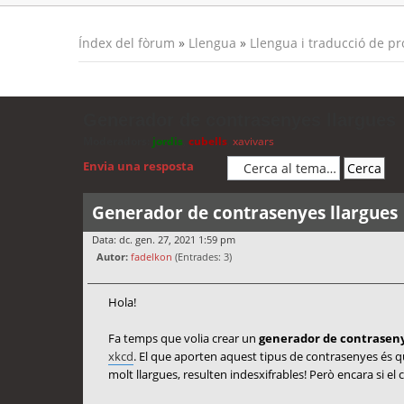
Índex del fòrum
»
Llengua
»
Llengua i traducció de p
Generador de contrasenyes llargues
Moderadors:
jordis
,
cubells
,
xavivars
Envia una resposta
Generador de contrasenyes llargues
Data: dc. gen. 27, 2021 1:59 pm
Autor:
fadelkon
(Entrades: 3)
Hola!
Fa temps que volia crear un
generador de contraseny
xkcd
. El que aporten aquest tipus de contrasenyes és 
molt llargues, resulten indesxifrables! Però encara si el