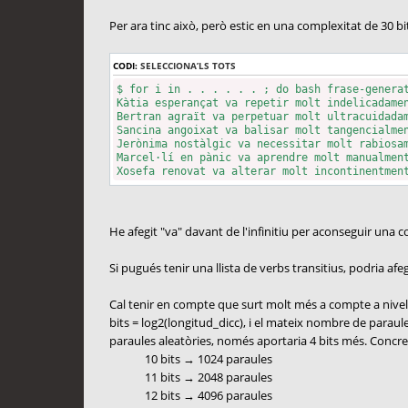
Per ara tinc això, però estic en una complexitat de 30 b
CODI:
SELECCIONA’LS TOTS
$ for i in . . . . . . ; do bash frase-genera
Kàtia esperançat va repetir molt indelicadame
Bertran agraït va perpetuar molt ultracuidada
Sancina angoixat va balisar molt tangencialme
Jerònima nostàlgic va necessitar molt rabiosa
Marcel·lí en pànic va aprendre molt manualmen
Xosefa renovat va alterar molt incontinentmen
He afegit "va" davant de l'infinitiu per aconseguir una co
Si pugués tenir una llista de verbs transitius, podria a
Cal tenir en compte que surt molt més a compte a nivel
bits = log2(longitud_dicc), i el mateix nombre de paraul
paraules aleatòries, només aportaria 4 bits més. Concret
10 bits → 1024 paraules
11 bits → 2048 paraules
12 bits → 4096 paraules