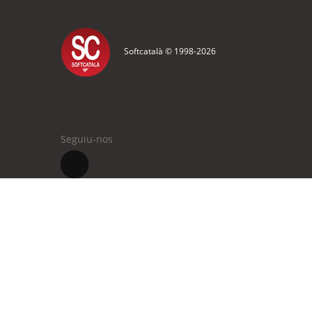
Softcatalà © 1998-
2026
Seguiu-nos