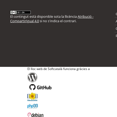
El contingut està disponible sota la llicència
Atribució -
CompartirIgual 4.0
si no s'indica el contrari.
El lloc web de Softcatalà funciona gràcies a