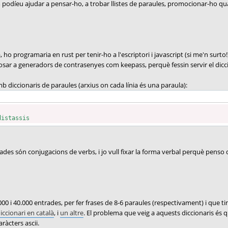
odíeu ajudar a pensar-ho, a trobar llistes de paraules, promocionar-ho quan 
, ho programaria en rust per tenir-ho a l'escriptori i javascript (si me'n surt
osar a generadors de contrasenyes com keepass, perquè fessin servir el dicci
 diccionaris de paraules (arxius on cada línia és una paraula):
distassis
des són conjugacions de verbs, i jo vull fixar la forma verbal perquè penso
000 i 40.000 entrades, per fer frases de 8-6 paraules (respectivament) i que t
iccionari en català
, i
un altre
. El problema que veig a aquests diccionaris és
àcters ascii.