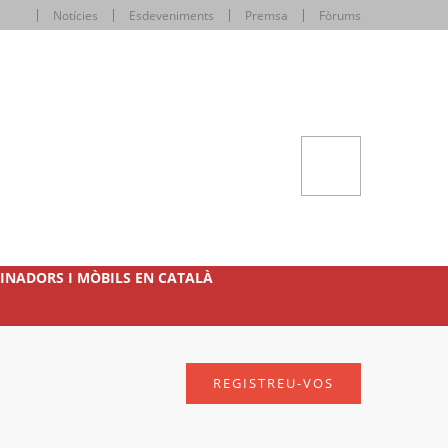
Notícies
Esdeveniments
Premsa
Fòrums
INADORS I MÒBILS EN CATALÀ
REGISTREU-VOS