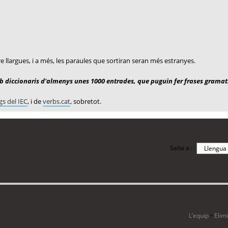
ire llargues, i a més, les paraules que sortiran seran més estranyes.
 diccionaris d'almenys unes 1000 entrades, que puguin fer frases gramat
gs del IEC
, i de
verbs.cat
, sobretot.
Salta a :
i 22 visitants
L’equip
•
Elim