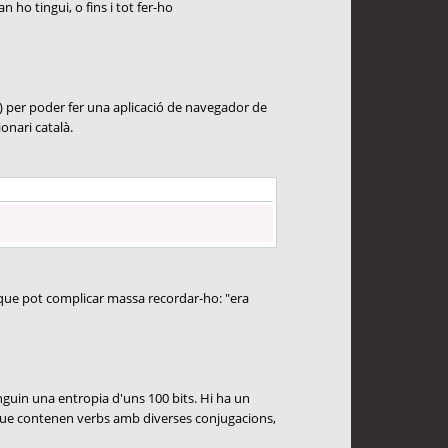
ho tingui, o fins i tot fer-ho
o!) per poder fer una aplicació de navegador de
onari català.
 que pot complicar massa recordar-ho: "era
inguin una entropia d'uns 100 bits. Hi ha un
 que contenen verbs amb diverses conjugacions,