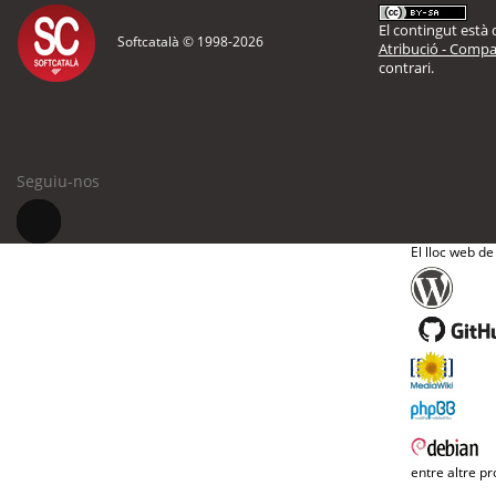
El contingut està d
Softcatalà © 1998-
2026
Atribució - Compar
contrari.
Seguiu-nos
El lloc web de
entre altre pr