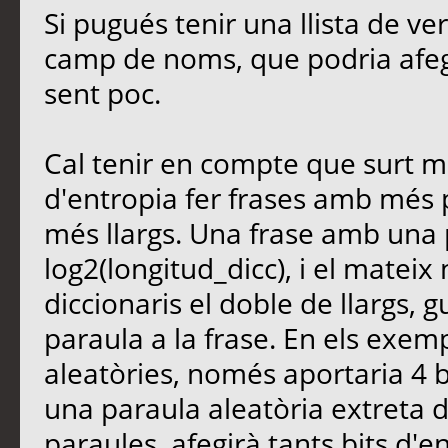
Si pugués tenir una llista de ver
camp de noms, que podria afegi
sent poc.
Cal tenir en compte que surt m
d'entropia fer frases amb més 
més llargs. Una frase amb una 
log2(longitud_dicc), i el mate
diccionaris el doble de llargs,
paraula a la frase. En els exem
aleatòries, només aportaria 4 b
una paraula aleatòria extreta 
paraules, afegirà tants bits d'e