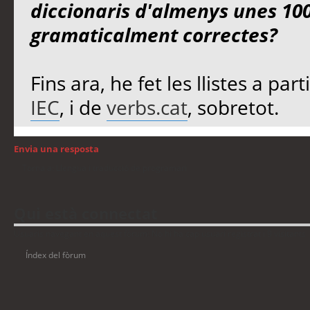
diccionaris d'almenys unes 100
gramaticalment correctes?
Fins ara, he fet les llistes a part
IEC
, i de
verbs.cat
, sobretot.
Envia una resposta
Torna a: Llengua i traducció de programari
Qui està connectat
Usuaris navegant en aquest fòrum: No hi ha cap usuari registrat i 9 visitants
Índex del fòrum