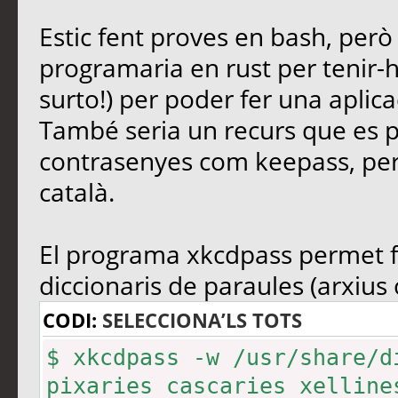
Estic fent proves en bash, però 
programaria en rust per tenir-ho 
surto!) per poder fer una aplic
També seria un recurs que es 
contrasenyes com keepass, perqu
català.
El programa xkcdpass permet f
diccionaris de paraules (arxius 
CODI:
SELECCIONA’LS TOTS
$ xkcdpass -w /usr/share/d
pixaries cascaries xelline