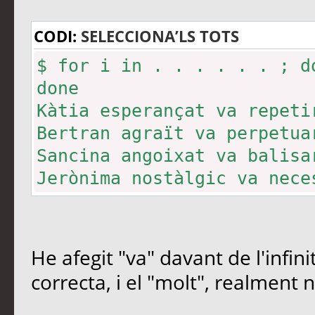
CODI:
SELECCIONA’LS TOTS
$ for i in . . . . . . ; d
done
Kàtia esperançat va repeti
Bertran agraït va perpetua
Sancina angoixat va balisa
Jerònima nostàlgic va nece
Marcel·lí en pànic va apre
Xosefa renovat va alterar 
He afegit "va" davant de l'infin
correcta, i el "molt", realment n