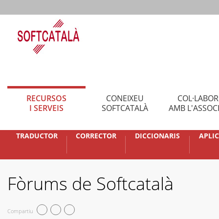
RECURSOS
CONEIXEU
COL·LABO
I SERVEIS
SOFTCATALÀ
AMB L'ASSOC
TRADUCTOR
CORRECTOR
DICCIONARIS
APLI
Fòrums de Softcatalà
Compartiu