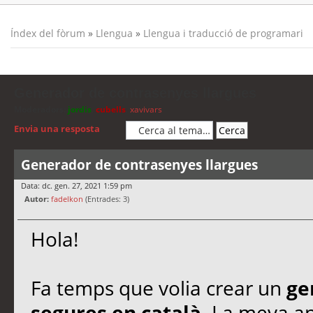
Índex del fòrum
»
Llengua
»
Llengua i traducció de programari
Generador de contrasenyes llargues
Moderadors:
jordis
,
cubells
,
xavivars
Envia una resposta
Generador de contrasenyes llargues
Data: dc. gen. 27, 2021 1:59 pm
Autor:
fadelkon
(Entrades: 3)
Hola!
Fa temps que volia crear un
ge
segures en català.
La meva apo