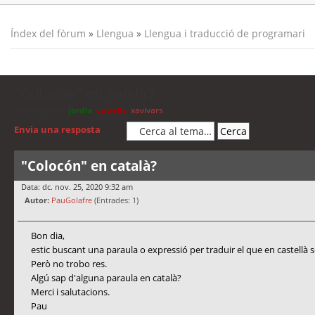
Índex del fòrum
»
Llengua
»
Llengua i traducció de programari
"Colocón" en català?
Moderadors:
jordis
,
cubells
,
xavivars
Envia una resposta
"Colocón" en català?
Data: dc. nov. 25, 2020 9:32 am
Autor:
PauGolafre
(Entrades: 1)
Bon dia,
estic buscant una paraula o expressió per traduir el que en castellà 
Però no trobo res.
Algú sap d'alguna paraula en català?
Merci i salutacions.
Pau