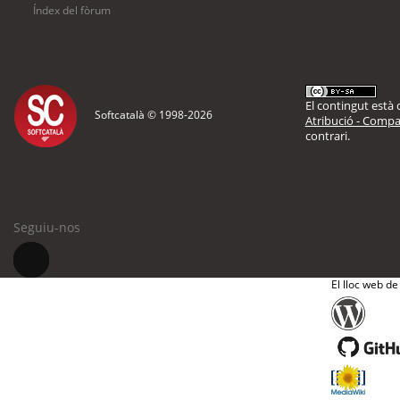
Índex del fòrum
El contingut està d
Softcatalà © 1998-
2026
Atribució - Compar
contrari.
Seguiu-nos
El lloc web de