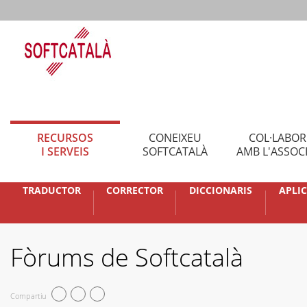
RECURSOS
CONEIXEU
COL·LABO
I SERVEIS
SOFTCATALÀ
AMB L'ASSOC
TRADUCTOR
CORRECTOR
DICCIONARIS
APLI
Fòrums de Softcatalà
Compartiu