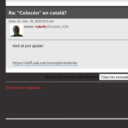
Re: "Colocón" en català?
Data: dv. des. 18, 2020 8:52 am
Autor:
cubells
(Entrades: 626)
Això et pot ajudar:
https://dsff.uab.cat/concepte/embriac
Mostra les entrades dels darrers:
Envia una resposta
Torna a: Llengua i traducció de programari
Qui està connectat
Usuaris navegant en aquest fòrum: No hi ha cap usuari registrat i 14 visitant