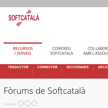
RECURSOS
CONEIXEU
COL·LABO
I SERVEIS
SOFTCATALÀ
AMB L'ASSOC
TRADUCTOR
CORRECTOR
DICCIONARIS
APLI
Fòrums de Softcatalà
Compartiu