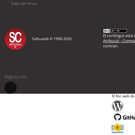
Índex del fòrum
El contingut està d
Softcatalà © 1998-
2026
Atribució - Compar
contrari.
Seguiu-nos
El lloc web de