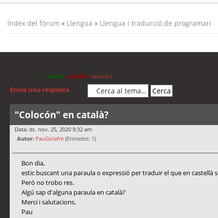
Índex del fòrum
»
Llengua
»
Llengua i traducció de programari
"Colocón" en català?
Moderadors:
jordis
,
cubells
,
xavivars
Envia una resposta
"Colocón" en català?
Data: dc. nov. 25, 2020 9:32 am
Autor:
PauGolafre
(Entrades: 1)
Bon dia,
estic buscant una paraula o expressió per traduir el que en castellà 
Però no trobo res.
Algú sap d'alguna paraula en català?
Merci i salutacions.
Pau