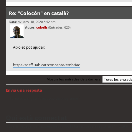
Re: "Colocón" en català?
Data: dv. des. 18, 2020 8:52 am
Autor:
cubells
(Entrades: 626)
Això et pot ajudar:
https://dsff.uab.cat/concepte/embriac
Mostra les entrades dels darrers:
Envia una resposta
Torna a: Llengua i traducció de programari
Qui està connectat
Usuaris navegant en aquest fòrum: No hi ha cap usuari registrat i 14 visitant