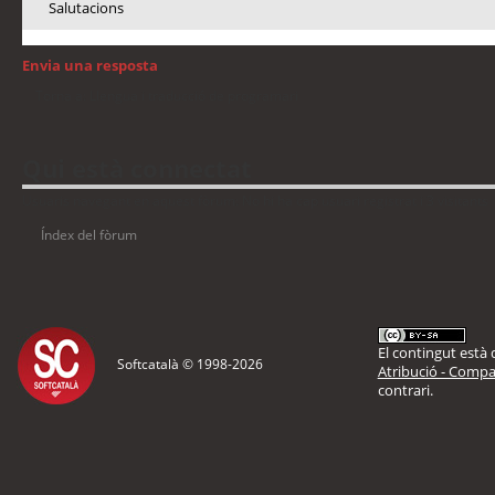
Salutacions
Envia una resposta
Torna a: Llengua i traducció de programari
Qui està connectat
Usuaris navegant en aquest fòrum: No hi ha cap usuari registrat i 3 visitants
Índex del fòrum
El contingut està d
Softcatalà © 1998-
2026
Atribució - Compar
contrari.