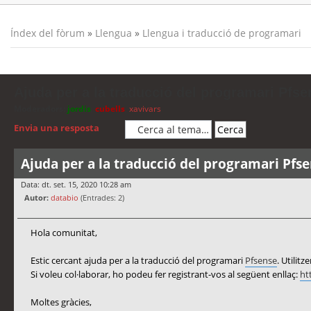
Índex del fòrum
»
Llengua
»
Llengua i traducció de programari
Ajuda per a la traducció del programari Pfse
Moderadors:
jordis
,
cubells
,
xavivars
Envia una resposta
Ajuda per a la traducció del programari Pfs
Data: dt. set. 15, 2020 10:28 am
Autor:
databio
(Entrades: 2)
Hola comunitat,
Estic cercant ajuda per a la traducció del programari
Pfsense
. Utilit
Si voleu col·laborar, ho podeu fer registrant-vos al següent enllaç:
ht
Moltes gràcies,