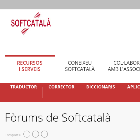
RECURSOS
CONEIXEU
COL·LABO
I SERVEIS
SOFTCATALÀ
AMB L'ASSOC
TRADUCTOR
CORRECTOR
DICCIONARIS
APLI
Fòrums de Softcatalà
Compartiu