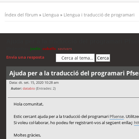
Índex del fòrum
»
Llengua
»
Llengua i traducció de programari
Ajuda per a la traducció del programari Pfse
Moderadors:
jordis
,
cubells
,
xavivars
Envia una resposta
Ajuda per a la traducció del programari Pfs
Data: dt. set. 15, 2020 10:28 am
Autor:
databio
(Entrades: 2)
Hola comunitat,
Estic cercant ajuda per a la traducció del programari
Pfsense
. Utilit
Si voleu col·laborar, ho podeu fer registrant-vos al següent enllaç:
ht
Moltes gràcies,