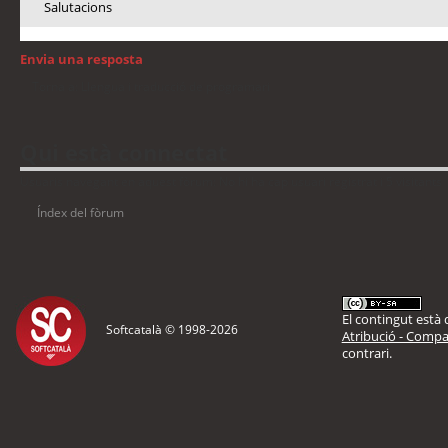
Salutacions
Envia una resposta
Torna a: Llengua i traducció de programari
Qui està connectat
Usuaris navegant en aquest fòrum: No hi ha cap usuari registrat i 5 visitants
Índex del fòrum
El contingut està d
Softcatalà © 1998-
2026
Atribució - Compar
contrari.