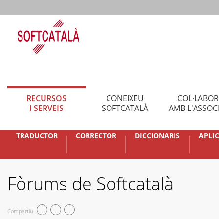
RECURSOS
CONEIXEU
COL·LABO
I SERVEIS
SOFTCATALÀ
AMB L'ASSOC
TRADUCTOR
CORRECTOR
DICCIONARIS
APLI
Fòrums de Softcatalà
Compartiu