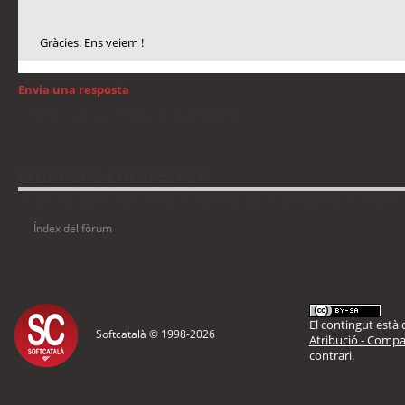
Gràcies. Ens veiem !
Envia una resposta
Torna a: Llengua i traducció de programari
Qui està connectat
Usuaris navegant en aquest fòrum: No hi ha cap usuari registrat i 9 visitants
Índex del fòrum
El contingut està d
Softcatalà © 1998-
2026
Atribució - Compar
contrari.