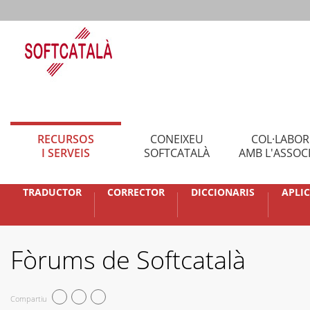
RECURSOS
CONEIXEU
COL·LABO
I SERVEIS
SOFTCATALÀ
AMB L'ASSOC
TRADUCTOR
CORRECTOR
DICCIONARIS
APLI
Fòrums de Softcatalà
Compartiu