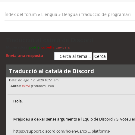
Índex del fòrum
»
Llengua
»
Llengua i traducció de programari
Traducció al català de Discord
Moderadors:
jordis
,
cubells
,
xavivars
Envia una resposta
Traducció al català de Discord
Data: dc. ago. 12, 2020 10:51 am
Autor:
xxavi
(Entrades: 190)
Hola ,
M'ajudeu a deixar sense arguments a l'Equip de Discord ? Si voteu en
https://support.discord.com/hc/en-us/co ... platforms-