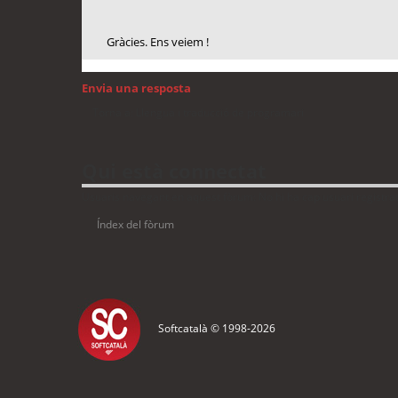
Gràcies. Ens veiem !
Envia una resposta
Torna a: Llengua i traducció de programari
Qui està connectat
Usuaris navegant en aquest fòrum: No hi ha cap usuari registrat 
Índex del fòrum
Softcatalà © 1998-
2026