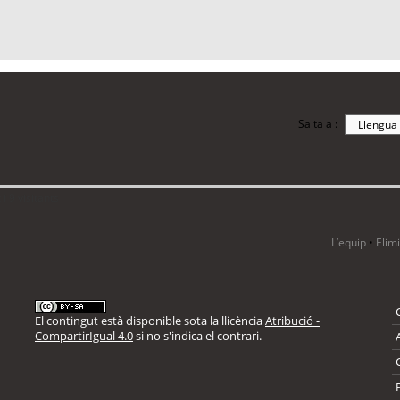
Salta a :
i 9 visitants
L’equip
•
Elim
El contingut està disponible sota la llicència
Atribució -
CompartirIgual 4.0
si no s'indica el contrari.