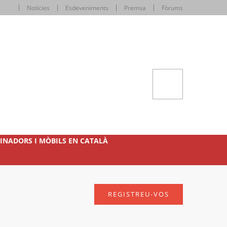
Notícies
Esdeveniments
Premsa
Fòrums
INADORS I MÒBILS EN CATALÀ
REGISTREU-VOS