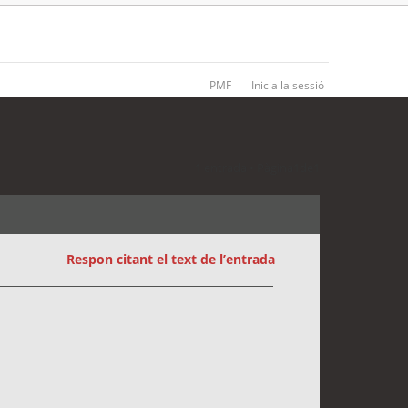
PMF
Inicia la sessió
1 entrada • Pàgina
1
de
1
Respon citant el text de l’entrada