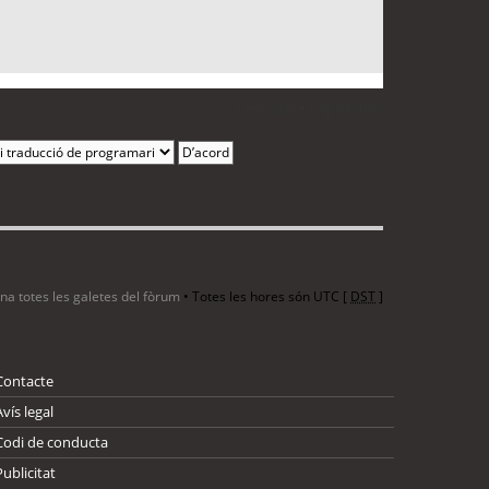
1 entrada • Pàgina
1
de
1
ina totes les galetes del fòrum
• Totes les hores són UTC [
DST
]
Contacte
Avís legal
Codi de conducta
Publicitat