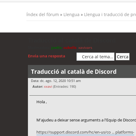
Índex del fòrum
»
Llengua
»
Llengua i traducció de p
Traducció al català de Discord
Moderadors:
jordis
,
cubells
,
xavivars
Envia una resposta
Traducció al català de Discord
Data: dc. ago. 12, 2020 10:51 am
Autor:
xxavi
(Entrades: 190)
Hola ,
M'ajudeu a deixar sense arguments a l'Equip de Discord 
https://support.discord.com/hc/en-us/co ... platforms-