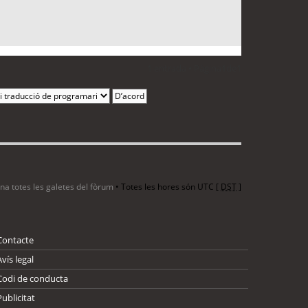
1 entrada • Pàgina
1
de
1
ina totes les galetes del fòrum
• Totes les hores són UTC [
DST
]
Contacte
Avís legal
Codi de conducta
Publicitat