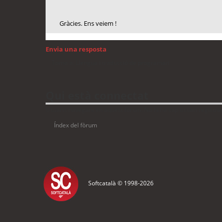
Gràcies. Ens veiem !
Envia una resposta
Torna a: Llengua i traducció de programari
Qui està connectat
Usuaris navegant en aquest fòrum: No hi ha cap usuari registrat 
Índex del fòrum
Softcatalà © 1998-
2026