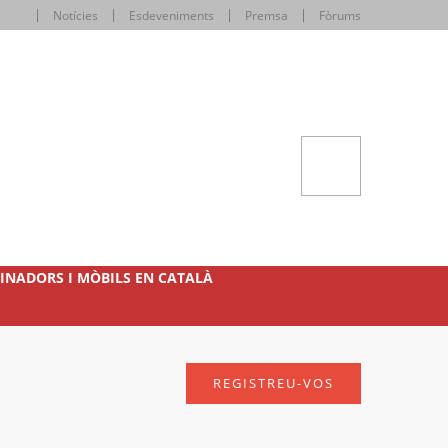
Notícies
Esdeveniments
Premsa
Fòrums
INADORS I MÒBILS EN CATALÀ
REGISTREU-VOS