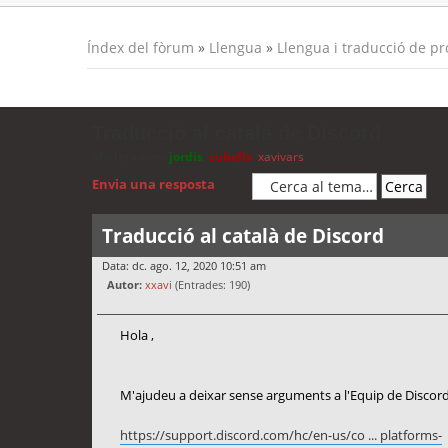
Índex del fòrum
»
Llengua
»
Llengua i traducció de p
Traducció al català de Discord
Moderadors:
jordis
,
cubells
,
xavivars
Envia una resposta
Traducció al català de Discord
Data: dc. ago. 12, 2020 10:51 am
Autor:
xxavi
(Entrades: 190)
Hola ,
M'ajudeu a deixar sense arguments a l'Equip de Discord 
https://support.discord.com/hc/en-us/co ... platforms-