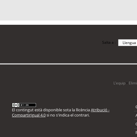
Salta a :
i 11 visitants
L’equip
•
Elim
El contingut està disponible sota la llicència
Atribució -
CompartirIgual 4.0
si no s'indica el contrari.