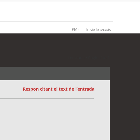
PMF
Inicia la sessió
1 entrada • Pàgina
1
de
1
Respon citant el text de l’entrada