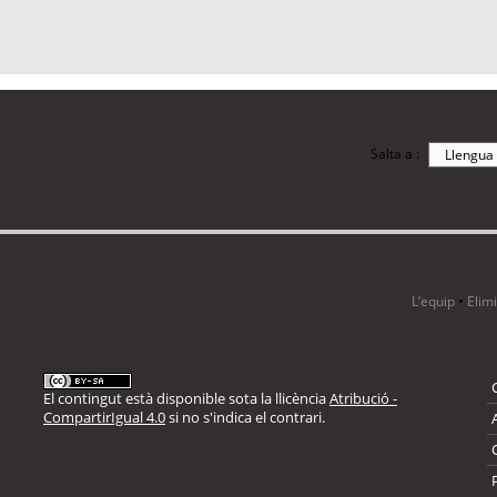
Salta a :
i 29 visitants
L’equip
•
Elim
El contingut està disponible sota la llicència
Atribució -
CompartirIgual 4.0
si no s'indica el contrari.