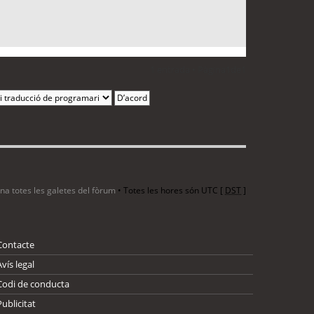
1 entrada • Pàgina
1
de
1
ina totes les galetes del fòrum
• Totes les hores són UTC [
DST
]
Contacte
Avís legal
Codi de conducta
Publicitat