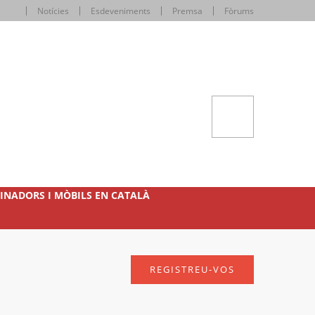
Notícies
Esdeveniments
Premsa
Fòrums
INADORS I MÒBILS EN CATALÀ
REGISTREU-VOS