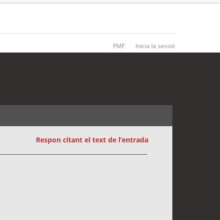
PMF
Inicia la sessió
1 entrada • Pàgina
1
de
1
Respon citant el text de l’entrada