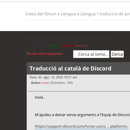
Índex del fòrum
»
Llengua
»
Llengua i traducció de p
Traducció al català de Discord
Moderadors:
jordis
,
cubells
,
xavivars
Envia una resposta
Traducció al català de Discord
Data: dc. ago. 12, 2020 10:51 am
Autor:
xxavi
(Entrades: 190)
Hola ,
M'ajudeu a deixar sense arguments a l'Equip de Discord 
https://support.discord.com/hc/en-us/co ... platforms-