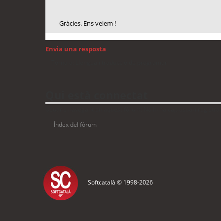
Gràcies. Ens veiem !
Envia una resposta
Torna a: Llengua i traducció de programari
Qui està connectat
Usuaris navegant en aquest fòrum: No hi ha cap usuari registrat 
Índex del fòrum
Softcatalà © 1998-
2026