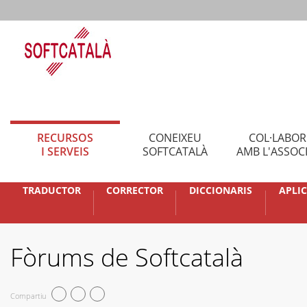
RECURSOS
CONEIXEU
COL·LABO
I SERVEIS
SOFTCATALÀ
AMB L'ASSOC
TRADUCTOR
CORRECTOR
DICCIONARIS
APLI
Fòrums de Softcatalà
Compartiu