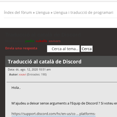
Índex del fòrum
»
Llengua
»
Llengua i traducció de programari
Traducció al català de Discord
Moderadors:
jordis
,
cubells
,
xavivars
Envia una resposta
Traducció al català de Discord
Data: dc. ago. 12, 2020 10:51 am
Autor:
xxavi
(Entrades: 190)
Hola ,
M'ajudeu a deixar sense arguments a l'Equip de Discord ? Si voteu en
https://support.discord.com/hc/en-us/co ... platforms-