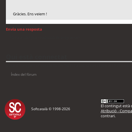
Gràcies. Ens veiem !
Envia una resposta
Torna a: Llengua i traducció de programari
Qui està connectat
Usuaris navegant en aquest fòrum: No hi ha cap usuari registrat i 9 visitants
Índex del fòrum
El contingut està d
Softcatalà © 1998-
2026
Atribució - Compar
contrari.