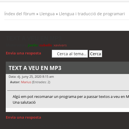
Índex del fòrum
»
Llengua
»
Llengua i traducció de programari
TEXT A VEU EN MP3
Moderadors:
jordis
,
cubells
,
xavivars
Envia una resposta
TEXT A VEU EN MP3
Data: dj. juny 25, 2020 8:15 am
Autor:
Marius
(Entrades: 2)
Algú em pot recomanar un programa per a passar textos a veu en MP3
Una salutació
Envia una resposta
Torna a: Llengua i traducció de programari