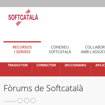
RECURSOS
CONEIXEU
COL·LABO
I SERVEIS
SOFTCATALÀ
AMB L'ASSOC
TRADUCTOR
CORRECTOR
DICCIONARIS
APLI
Fòrums de Softcatalà
Compartiu