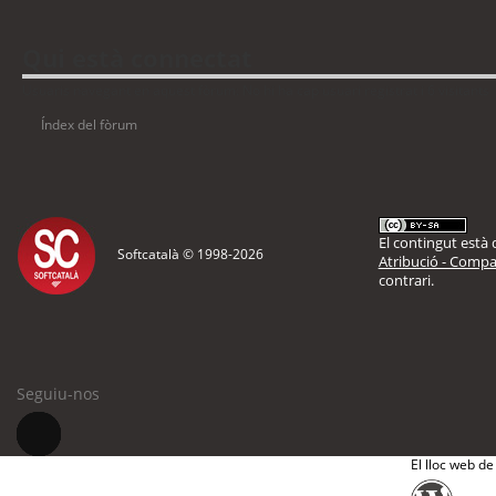
Qui està connectat
Usuaris navegant en aquest fòrum: No hi ha cap usuari registrat i 6 visitants
Índex del fòrum
El contingut està d
Softcatalà © 1998-
2026
Atribució - Compar
contrari.
Seguiu-nos
El lloc web de