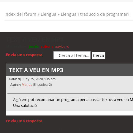
Índex del fòrum
»
Llengua
»
Llengua i traducció de programari
TEXT A VEU EN MP3
Moderadors:
jordis
,
cubells
,
xavivars
Envia una resposta
TEXT A VEU EN MP3
Data: dj. juny 25, 2020 8:15 am
Autor:
Marius
(Entrades: 2)
Algú em pot recomanar un programa per a passar textos a veu en MP3
Una salutació
Envia una resposta
Torna a: Llengua i traducció de programari