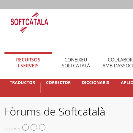
RECURSOS
CONEIXEU
COL·LABO
I SERVEIS
SOFTCATALÀ
AMB L'ASSOC
TRADUCTOR
CORRECTOR
DICCIONARIS
APLI
Fòrums de Softcatalà
Compartiu