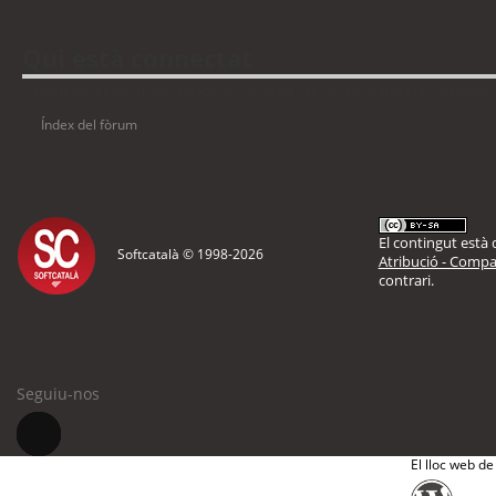
Qui està connectat
Usuaris navegant en aquest fòrum: No hi ha cap usuari registrat i 6 visitants
Índex del fòrum
El contingut està d
Softcatalà © 1998-
2026
Atribució - Compar
contrari.
Seguiu-nos
El lloc web de