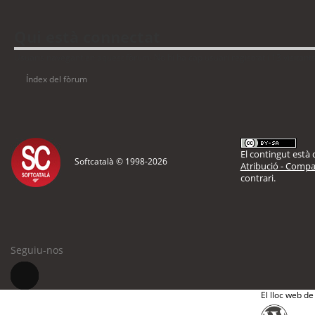
Qui està connectat
Usuaris navegant en aquest fòrum: No hi ha cap usuari registrat i 13 visitant
Índex del fòrum
El contingut està d
Softcatalà © 1998-
2026
Atribució - Compar
contrari.
Seguiu-nos
El lloc web de