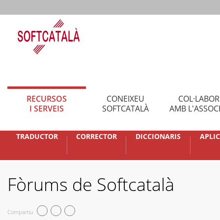
RECURSOS
CONEIXEU
COL·LABO
I SERVEIS
SOFTCATALÀ
AMB L'ASSOC
TRADUCTOR
CORRECTOR
DICCIONARIS
APLI
Fòrums de Softcatalà
Compartiu