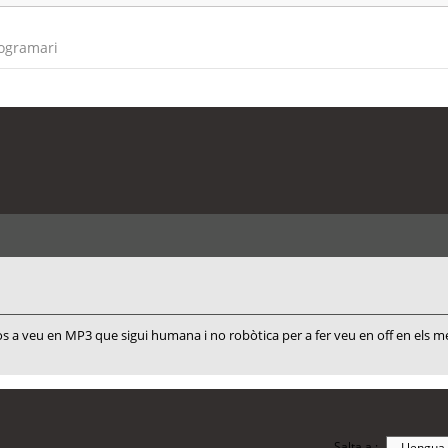
rogramari
 a veu en MP3 que sigui humana i no robòtica per a fer veu en off en els m
Salta a :