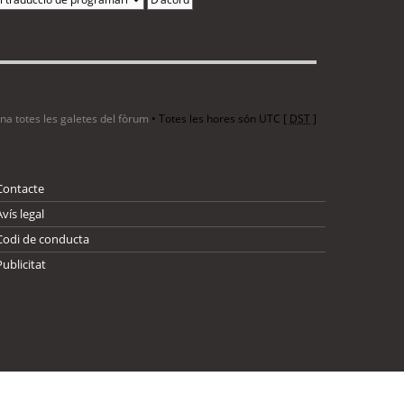
ina totes les galetes del fòrum
• Totes les hores són UTC [
DST
]
Contacte
Avís legal
Codi de conducta
Publicitat