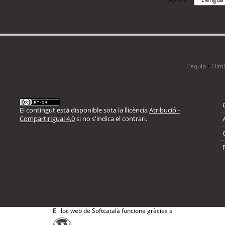
i 5 visitants
L’equip
•
Elim
El contingut està disponible sota la llicència
Atribució -
CompartirIgual 4.0
si no s'indica el contrari.
El lloc web de Softcatalà funciona gràcies a