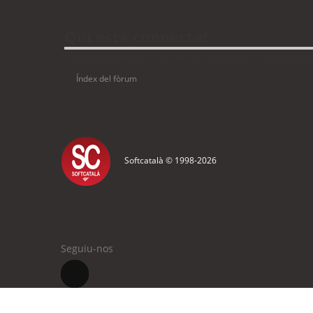
Qui està connectat
Usuaris navegant en aquest fòrum: No hi ha cap usuari registrat 
Índex del fòrum
Softcatalà © 1998-
2026
Seguiu-nos