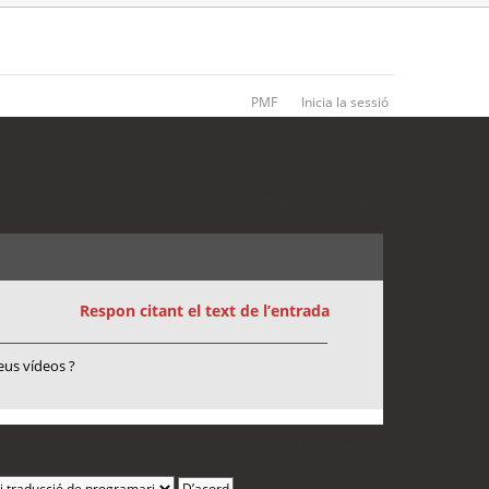
PMF
Inicia la sessió
1 entrada • Pàgina
1
de
1
Respon citant el text de l’entrada
eus vídeos ?
1 entrada • Pàgina
1
de
1