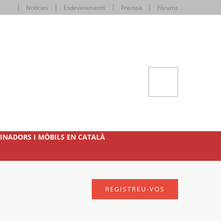
Notícies
Esdeveniments
Premsa
Fòrums
INADORS I MÒBILS EN CATALÀ
REGISTREU-VOS