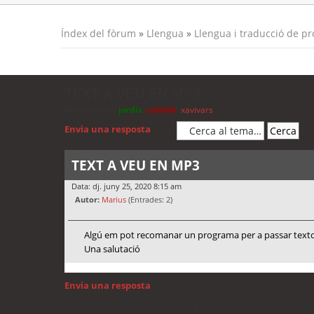
Índex del fòrum
»
Llengua
»
Llengua i traducció de p
TEXT A VEU EN MP3
Moderadors:
jordis
,
cubells
,
xavivars
Envia una resposta
TEXT A VEU EN MP3
Data: dj. juny 25, 2020 8:15 am
Autor:
Marius
(Entrades: 2)
Algú em pot recomanar un programa per a passar textos
Una salutació
Envia una resposta
Torna a: Llengua i traducció de programari