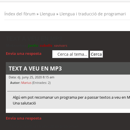
Índex del fòrum
»
Llengua
»
Llengua i traducció de programari
TEXT A VEU EN MP3
Moderadors:
jordis
,
cubells
,
xavivars
Envia una resposta
TEXT A VEU EN MP3
Data: dj. juny 25, 2020 8:15 am
Autor:
Marius
(Entrades: 2)
Algú em pot recomanar un programa per a passar textos a veu en MP3
Una salutació
Envia una resposta
Torna a: Llengua i traducció de programari