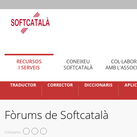
RECURSOS
CONEIXEU
COL·LABO
I SERVEIS
SOFTCATALÀ
AMB L'ASSOC
TRADUCTOR
CORRECTOR
DICCIONARIS
APLI
Fòrums de Softcatalà
Compartiu