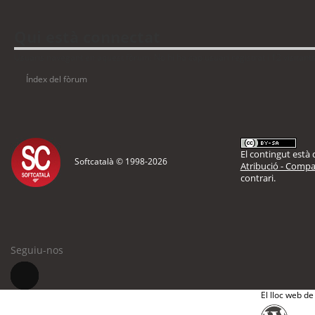
Qui està connectat
Usuaris navegant en aquest fòrum: No hi ha cap usuari registrat i 12 visitant
Índex del fòrum
El contingut està d
Softcatalà © 1998-
2026
Atribució - Compar
contrari.
Seguiu-nos
El lloc web de