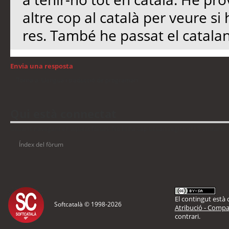
altre cop al català per veure s
res. També he passat el catalan
Envia una resposta
Torna a: Llengua i traducció de programari
Qui està connectat
Usuaris navegant en aquest fòrum: No hi ha cap usuari registrat i 5 visitants
Índex del fòrum
El contingut està d
Softcatalà © 1998-
2026
Atribució - Compar
contrari.