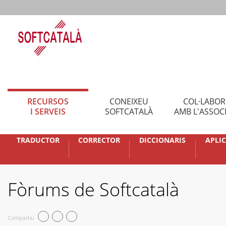
RECURSOS
CONEIXEU
COL·LABO
I SERVEIS
SOFTCATALÀ
AMB L'ASSOC
TRADUCTOR
CORRECTOR
DICCIONARIS
APLI
Fòrums de Softcatalà
Compartiu