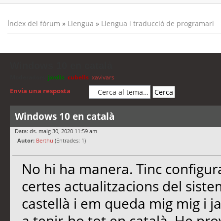
Índex del fòrum
»
Llengua
»
Llengua i traducció de programari
Windows 10 en català
Moderadors:
jordis
,
cubells
,
xavivars
Envia una resposta
Windows 10 en català
Data: ds. maig 30, 2020 11:59 am
Autor:
Berthu
(Entrades: 1)
No hi ha manera. Tinc configur
certes actualitzacions del sist
castellà i em queda mig mig i j
a tenir-ho tot en català. He pro