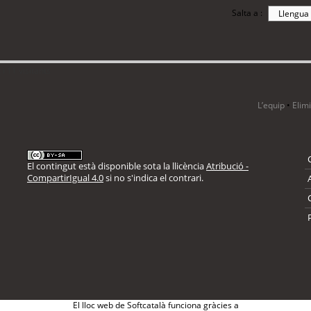
Salta a :
i 11 visitants
L’equip
•
Elim
El contingut està disponible sota la llicència
Atribució -
CompartirIgual 4.0
si no s'indica el contrari.
El lloc web de Softcatalà funciona gràcies a