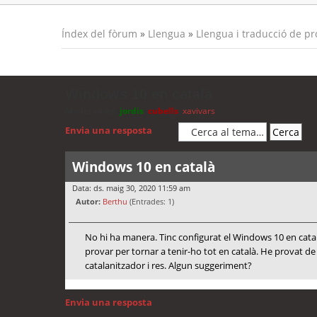
Índex del fòrum
»
Llengua
»
Llengua i traducció de p
Windows 10 en català
Moderadors:
jordis
,
cubells
,
xavivars
Envia una resposta
Windows 10 en català
Data: ds. maig 30, 2020 11:59 am
Autor:
Berthu
(Entrades: 1)
No hi ha manera. Tinc configurat el Windows 10 en catal
provar per tornar a tenir-ho tot en català. He provat de 
catalanitzador i res. Algun suggeriment?
Envia una resposta