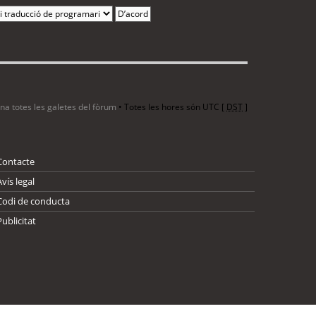
ina totes les galetes del fòrum
• Totes les hores són UTC [
DST
]
Contacte
Avís legal
Codi de conducta
Publicitat