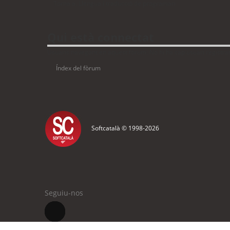
Torna a: Llengua i traducció de programari
Qui està connectat
Usuaris navegant en aquest fòrum: No hi ha cap usuari registrat 
Índex del fòrum
Softcatalà © 1998-
2026
Seguiu-nos