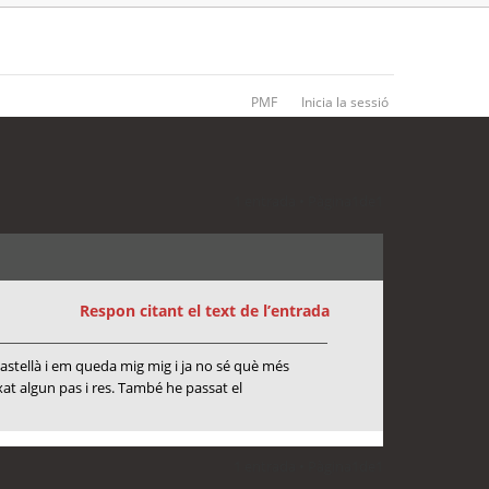
PMF
Inicia la sessió
1 entrada • Pàgina
1
de
1
Respon citant el text de l’entrada
castellà i em queda mig mig i ja no sé què més
xat algun pas i res. També he passat el
1 entrada • Pàgina
1
de
1