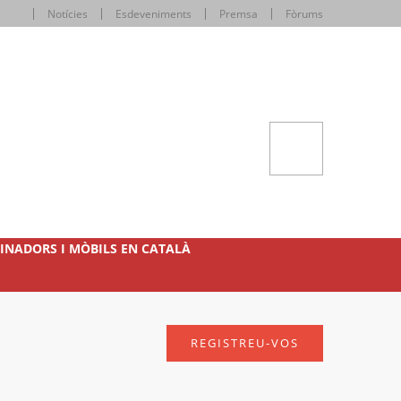
Notícies
Esdeveniments
Premsa
Fòrums
INADORS I MÒBILS EN CATALÀ
REGISTREU-VOS