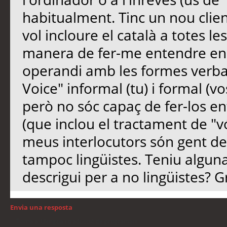
habitualment. Tinc un nou clie
vol incloure el català a totes les
manera de fer-me entendre en 
operandi amb les formes verbals.
Voice" informal (tu) i formal (v
però no sóc capaç de fer-los e
(que inclou el tractament de "vó
meus interlocutors són gent de
tampoc lingüistes. Teniu algun
descrigui per a no lingüistes? G
Envia una resposta
Torna a: Llengua i traducció de programari