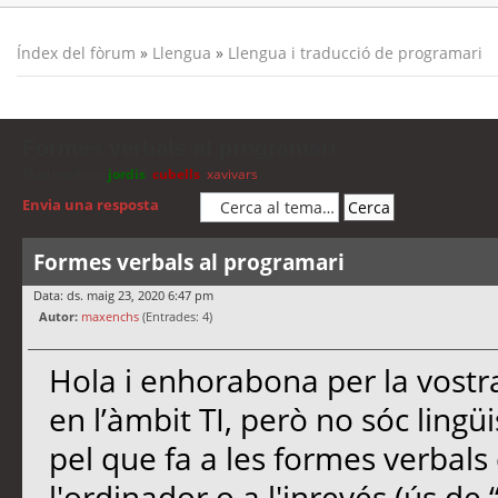
Índex del fòrum
»
Llengua
»
Llengua i traducció de programari
Formes verbals al programari
Moderadors:
jordis
,
cubells
,
xavivars
Envia una resposta
Formes verbals al programari
Data: ds. maig 23, 2020 6:47 pm
Autor:
maxenchs
(Entrades: 4)
Hola i enhorabona per la vostra
en l’àmbit TI, però no sóc lingüis
pel que fa a les formes verbals
l'ordinador o a l'inrevés (ús de “