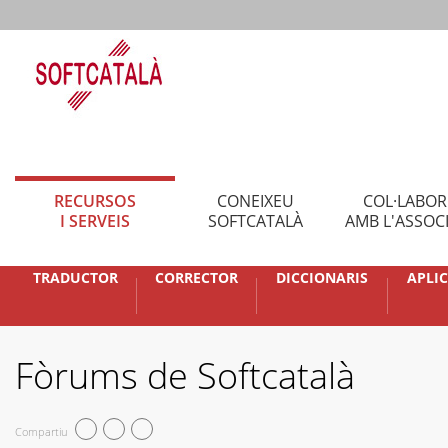
RECURSOS
CONEIXEU
COL·LABO
I SERVEIS
SOFTCATALÀ
AMB L'ASSOC
TRADUCTOR
CORRECTOR
DICCIONARIS
APLI
Fòrums de Softcatalà
Compartiu