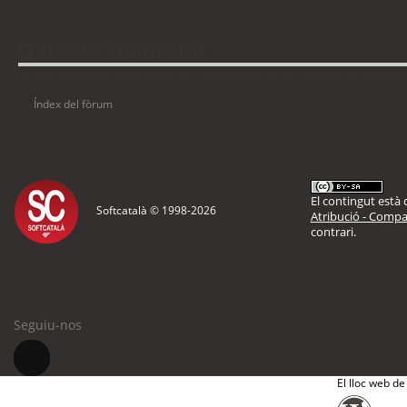
Qui està connectat
Usuaris navegant en aquest fòrum: No hi ha cap usuari registrat i 6 visitants
Índex del fòrum
El contingut està d
Softcatalà © 1998-
2026
Atribució - Compar
contrari.
Seguiu-nos
El lloc web de