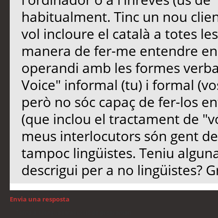
habitualment. Tinc un nou clie
vol incloure el català a totes les
manera de fer-me entendre en 
operandi amb les formes verbals.
Voice" informal (tu) i formal (v
però no sóc capaç de fer-los e
(que inclou el tractament de "vó
meus interlocutors són gent de
tampoc lingüistes. Teniu algun
descrigui per a no lingüistes? G
Envia una resposta
Torna a: Llengua i traducció de programari