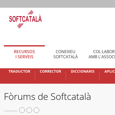
RECURSOS
CONEIXEU
COL·LABO
I SERVEIS
SOFTCATALÀ
AMB L'ASSOC
TRADUCTOR
CORRECTOR
DICCIONARIS
APLI
Fòrums de Softcatalà
Compartiu