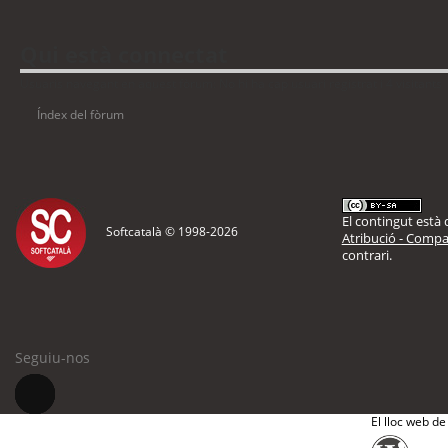
Qui està connectat
Usuaris navegant en aquest fòrum: No hi ha cap usuari registrat i 4 visitants
Índex del fòrum
El contingut està d
Softcatalà © 1998-
2026
Atribució - Compar
contrari.
Seguiu-nos
El lloc web de