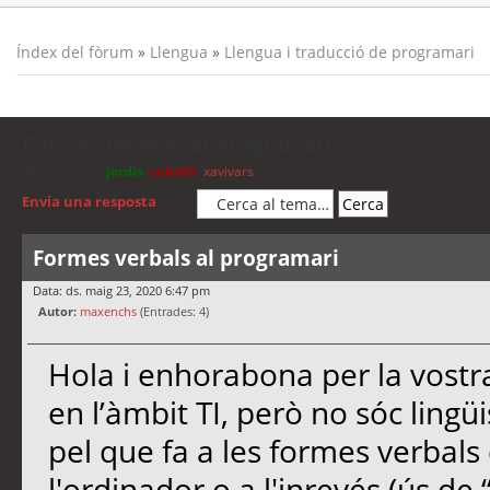
Índex del fòrum
»
Llengua
»
Llengua i traducció de programari
Formes verbals al programari
Moderadors:
jordis
,
cubells
,
xavivars
Envia una resposta
Formes verbals al programari
Data: ds. maig 23, 2020 6:47 pm
Autor:
maxenchs
(Entrades: 4)
Hola i enhorabona per la vostra
en l’àmbit TI, però no sóc lingüis
pel que fa a les formes verbals
l'ordinador o a l'inrevés (ús de “