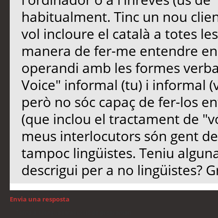
habitualment. Tinc un nou clie
vol incloure el català a totes les
manera de fer-me entendre en 
operandi amb les formes verbals.
Voice" informal (tu) i informal 
però no sóc capaç de fer-los e
(que inclou el tractament de "vó
meus interlocutors són gent de
tampoc lingüistes. Teniu algun
descrigui per a no lingüistes? G
Envia una resposta
Torna a: Llengua i traducció de programari