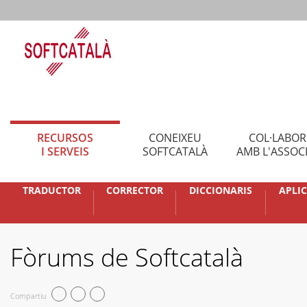
RECURSOS
CONEIXEU
COL·LABO
I SERVEIS
SOFTCATALÀ
AMB L'ASSOC
TRADUCTOR
CORRECTOR
DICCIONARIS
APLI
Fòrums de Softcatalà
Compartiu