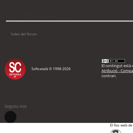
Qui està connectat
Usuaris navegant en aquest fòrum: No hi ha cap usuari registrat i 15 visitant
Índex del fòrum
El contingut està d
Softcatalà © 1998-
2026
Atribució - Compar
contrari.
Seguiu-nos
El lloc web de