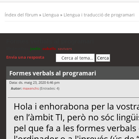
Índex del fòrum
»
Llengua
»
Llengua i traducció de programari
Formes verbals al programari
Moderadors:
jordis
,
cubells
,
xavivars
Envia una resposta
Formes verbals al programari
Data: ds. maig 23, 2020 6:46 pm
Autor:
maxenchs
(Entrades: 4)
Hola i enhorabona per la vostra
en l’àmbit TI, però no sóc lingüis
pel que fa a les formes verbals
l'ordinador o a l'inrevés (ús de “