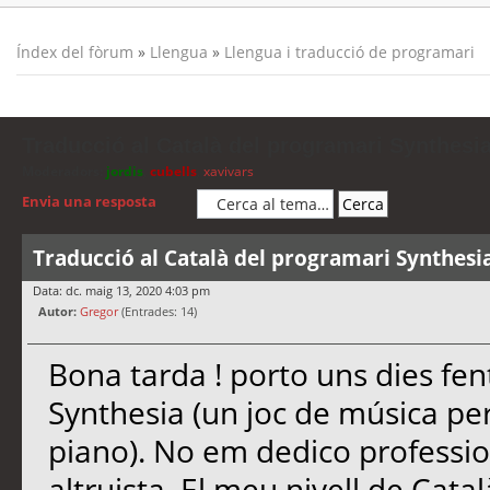
Índex del fòrum
»
Llengua
»
Llengua i traducció de programari
Traducció al Català del programari Synthesi
Moderadors:
jordis
,
cubells
,
xavivars
Envia una resposta
Traducció al Català del programari Synthesi
Data: dc. maig 13, 2020 4:03 pm
Autor:
Gregor
(Entrades: 14)
Bona tarda ! porto uns dies fen
Synthesia (un joc de música per 
piano). No em dedico professio
altruista. El meu nivell de Cata