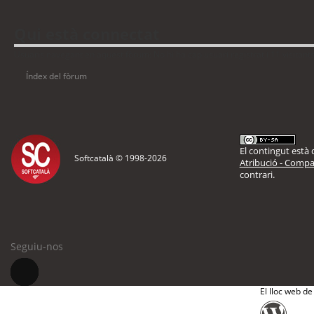
Qui està connectat
Usuaris navegant en aquest fòrum: No hi ha cap usuari registrat i 11 visitant
Índex del fòrum
El contingut està d
Softcatalà © 1998-
2026
Atribució - Compar
contrari.
Seguiu-nos
El lloc web de