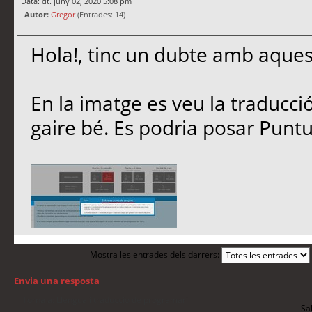
Data: dt. juny 02, 2020 5:08 pm
Autor:
Gregor
(Entrades: 14)
Hola!, tinc un dubte amb aquest
En la imatge es veu la traducci
gaire bé. Es podria posar Punt
Mostra les entrades dels darrers:
Envia una resposta
Torna a: Llengua i traducció de programari
Sal