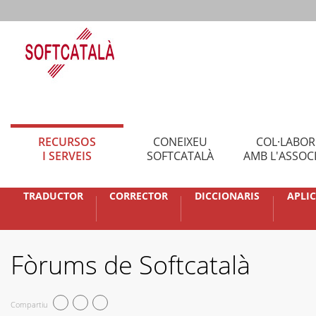
RECURSOS
CONEIXEU
COL·LABO
I SERVEIS
SOFTCATALÀ
AMB L'ASSOC
TRADUCTOR
CORRECTOR
DICCIONARIS
APLI
Fòrums de Softcatalà
Compartiu