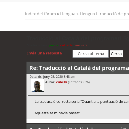
Índex del fòrum
»
Llengua
»
Llengua i traducció de p
Traducció al Català del programari S
Moderadors:
jordis
,
cubells
,
xavivars
Envia una resposta
Re: Traducció al Català del programa
Data: dc. juny 03, 2020 8:48 am
Autor:
cubells
(Entrades: 626)
La traducció correcta seria "Quant a la puntuació de c
Aquesta se m'havia passat.