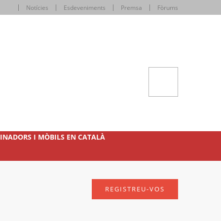
Notícies
Esdeveniments
Premsa
Fòrums
INADORS I MÒBILS EN CATALÀ
REGISTREU-VOS