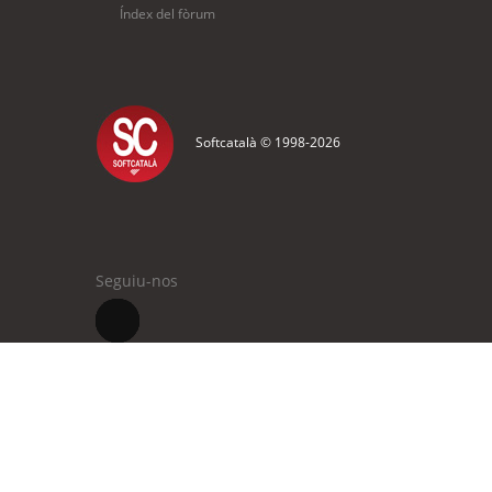
Índex del fòrum
Softcatalà © 1998-
2026
Seguiu-nos