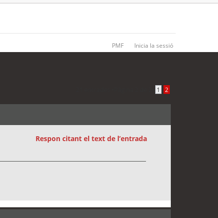
PMF
Inicia la sessió
21 entrades •
Pàgina
2
de
2
•
1
2
Respon citant el text de l’entrada