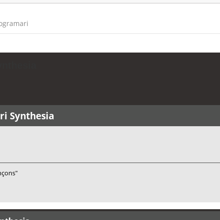
rogramari
ynthesia
ri Synthesia
ançons"