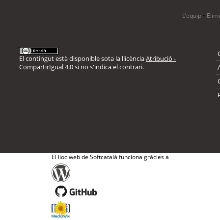
L’equip
•
Elim
El contingut està disponible sota la llicència
Atribució -
CompartirIgual 4.0
si no s'indica el contrari.
El lloc web de Softcatalà funciona gràcies a