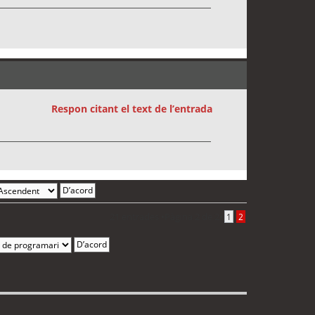
Respon citant el text de l’entrada
21 entrades •
Pàgina
2
de
2
•
1
2