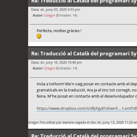
Re: Traducció al Català del programari S
Data: dc. juny 03, 2020 4:53 pm
Autor:
Gregor
(Entrades: 14)
Perfecte, moltes gràcies !
Re: Traducció al Català del programari S
Data: dc. juny 10, 2020 10:40 pm
Autor:
Gregor
(Entrades: 14)
Hola a tothom! Me'n vaig posar en contacte amb el depart
gramaticals en la traducció. Ara ja el tinc tot corregit, 
feina. M'he posat en contacte amb el desenvolupador del 
https://www.dropbox.com/s/dfyhjy81zhwn5 ... t.xml?d
Gregor
l’ha editat per darrera vegada el dia: ds. juny 13, 2020 11:20 a
Re: Traducció al Català del programari S