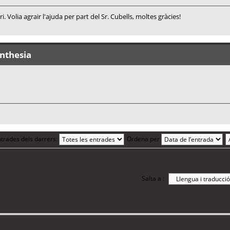
. Volia agrair l'ajuda per part del Sr. Cubells, moltes gràcies!
ynthesia
trades dels darrers:
Ordena per
Salta a :
i 6 visitants