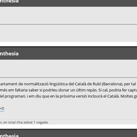
ynthesia
ynthesia
ament de normalització lingüística del Català de Rubí (Barcelona), per tal d
només em faltaria saber si podríeu donar un últim repàs. Si cal, podria fer capt
programari, i em diu que en la pròxima versió inclourà el Català. Moltes grà
l=0
m, en total s’ha editat 1 vegada.
ynthesia