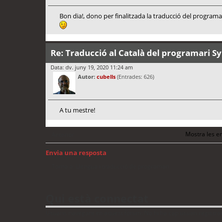
Bon dia!, dono per finalitzada la traducció del programari
Re: Traducció al Català del programari S
Data: dv. juny 19, 2020 11:24 am
Autor:
cubells
(Entrades: 626)
A tu mestre!
Mostra les en
Anterior
Envia una resposta
Torna a: Llengua i traducció de programari
Qui està connectat
Usuaris navegant en aquest fòrum: No hi ha cap usuari registrat 