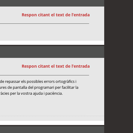
Respon citant el text de l’entrada
Respon citant el text de l’entrada
e repassar els possibles errors ortogràfics i
ures de pantalla del programari per facilitar la
cies per la vostra ajuda i paciència.