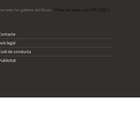
ina totes les galetes del fòrum
• Totes les hores són UTC [
DST
]
Contacte
Avís legal
Codi de conducta
Publicitat