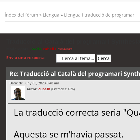
Índex del fòrum
»
Llengua
»
Llengua i traducció de programari
Traducció al Català del programari Synthesi
Moderadors:
jordis
,
cubells
,
xavivars
Envia una resposta
Re: Traducció al Català del programari Synth
Data: dc. juny 03, 2020 8:48 am
Autor:
cubells
(Entrades: 626)
La traducció correcta seria "Q
Aquesta se m'havia passat.