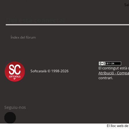
Torna a: Llengua i traducció de programari
Sal
Qui està connectat
Usuaris navegant en aquest fòrum: No hi ha cap usuari registrat i 3 visitants
Índex del fòrum
El contingut està d
Softcatalà © 1998-
2026
Atribució - Compar
contrari.
Seguiu-nos
El lloc web de