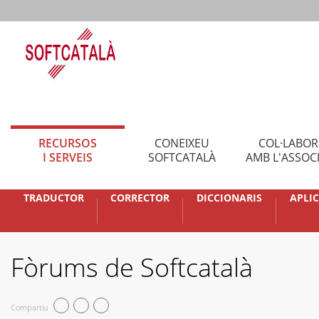
RECURSOS
CONEIXEU
COL·LABO
I SERVEIS
SOFTCATALÀ
AMB L'ASSOC
TRADUCTOR
CORRECTOR
DICCIONARIS
APLI
Fòrums de Softcatalà
Compartiu