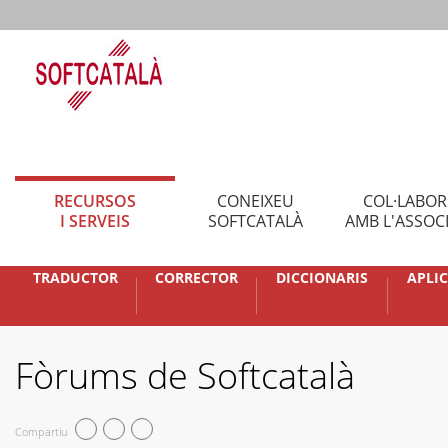
RECURSOS
CONEIXEU
COL·LABO
I SERVEIS
SOFTCATALÀ
AMB L'ASSOC
TRADUCTOR
CORRECTOR
DICCIONARIS
APLI
Fòrums de Softcatalà
Compartiu