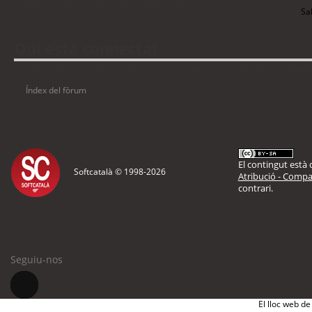
Torna a: Llengua i traducció de programari
Sal
Qui està connectat
Usuaris navegant en aquest fòrum: No hi ha cap usuari registrat i 12 visitant
Índex del fòrum
El contingut està d
Softcatalà © 1998-
2026
Atribució - Compar
contrari.
Seguiu-nos
El lloc web de