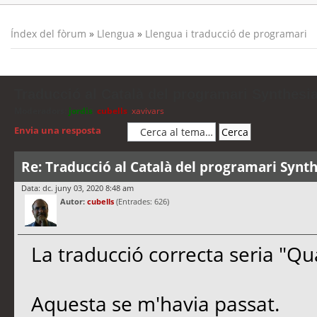
Índex del fòrum
»
Llengua
»
Llengua i traducció de programari
Traducció al Català del programari Synthesi
Moderadors:
jordis
,
cubells
,
xavivars
Envia una resposta
Re: Traducció al Català del programari Synth
Data: dc. juny 03, 2020 8:48 am
Autor:
cubells
(Entrades: 626)
La traducció correcta seria "Q
Aquesta se m'havia passat.