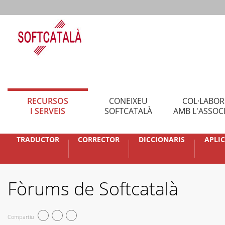
RECURSOS
CONEIXEU
COL·LABO
I SERVEIS
SOFTCATALÀ
AMB L'ASSOC
TRADUCTOR
CORRECTOR
DICCIONARIS
APLI
Fòrums de Softcatalà
Compartiu