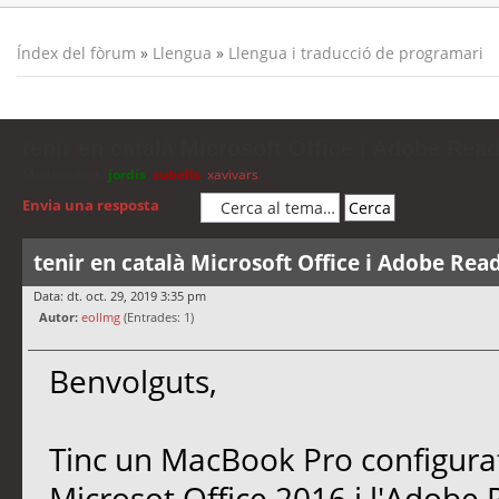
Índex del fòrum
»
Llengua
»
Llengua i traducció de programari
tenir en català Microsoft Office i Adobe Rea
Moderadors:
jordis
,
cubells
,
xavivars
Envia una resposta
tenir en català Microsoft Office i Adobe Rea
Data: dt. oct. 29, 2019 3:35 pm
Autor:
eollmg
(Entrades: 1)
Benvolguts,
Tinc un MacBook Pro configurat
Microsot Office 2016 i l'Adobe