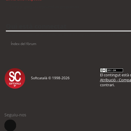
Torna a: Llengua i traducció de programari
Qui està connectat
Usuaris navegant en aquest fòrum: No hi ha cap usuari registrat i 6 visitants
Índex del fòrum
El contingut està d
Softcatalà © 1998-
2026
Atribució - Compar
contrari.
Seguiu-nos