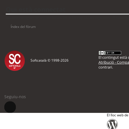
Qui està connectat
Usuaris navegant en aquest fòrum: No hi ha cap usuari registrat i 15 visitant
Índex del fòrum
El contingut està d
Softcatalà © 1998-
2026
Atribució - Compar
contrari.
Seguiu-nos
El lloc web de