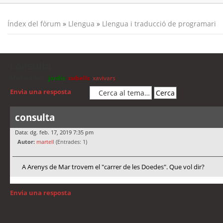
Índex del fòrum
»
Llengua
»
Llengua i traducció de programari
consulta
Moderadors:
jordis
,
cubells
,
xavivars
Envia una resposta
consulta
Data: dg. feb. 17, 2019 7:35 pm
Autor:
martell
(Entrades: 1)
A Arenys de Mar trovem el "carrer de les Doedes". Que vol dir?
Envia una resposta
Torna a: Llengua i traducció de programari