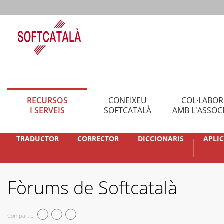
RECURSOS
CONEIXEU
COL·LABO
I SERVEIS
SOFTCATALÀ
AMB L'ASSOC
TRADUCTOR
CORRECTOR
DICCIONARIS
APLI
Fòrums de Softcatalà
Compartiu