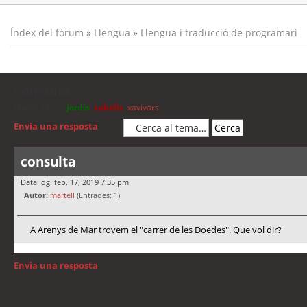
Índex del fòrum
»
Llengua
»
Llengua i traducció de programari
consulta
Moderadors:
jordis
,
cubells
,
xavivars
Envia una resposta
consulta
Data: dg. feb. 17, 2019 7:35 pm
Autor:
martell
(Entrades: 1)
A Arenys de Mar trovem el "carrer de les Doedes". Que vol dir?
Envia una resposta
Torna a: Llengua i traducció de programari