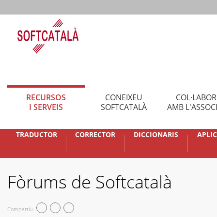
RECURSOS
CONEIXEU
COL·LABO
I SERVEIS
SOFTCATALÀ
AMB L'ASSOC
TRADUCTOR
CORRECTOR
DICCIONARIS
APLI
Fòrums de Softcatalà
Compartiu