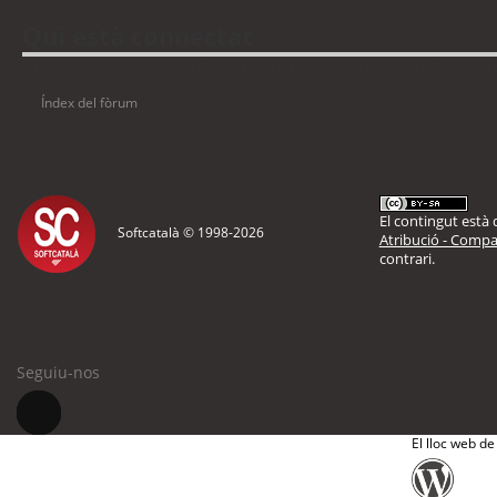
Qui està connectat
Usuaris navegant en aquest fòrum: No hi ha cap usuari registrat i 10 visitant
Índex del fòrum
El contingut està d
Softcatalà © 1998-
2026
Atribució - Compar
contrari.
Seguiu-nos
El lloc web de