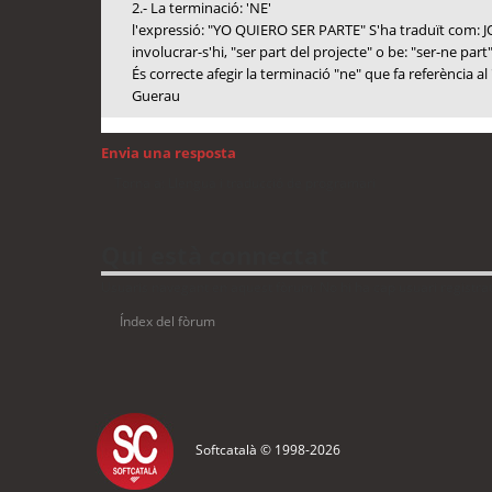
2.- La terminació: 'NE'
l'expressió: "YO QUIERO SER PARTE" S'ha traduït com: JO
involucrar-s'hi, "ser part del projecte" o be: "ser-ne part"
És correcte afegir la terminació "ne" que fa referència al 
Guerau
Envia una resposta
Torna a: Llengua i traducció de programari
Qui està connectat
Usuaris navegant en aquest fòrum: No hi ha cap usuari registrat 
Índex del fòrum
Softcatalà © 1998-
2026