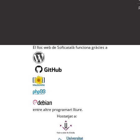
El lloc web de Softcatalà funciona gràcies a
entre altre programari lliure.
Hostatjat a: