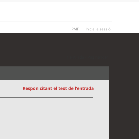
PMF
Inicia la sessió
1 entrada • Pàgina
1
de
1
Respon citant el text de l’entrada