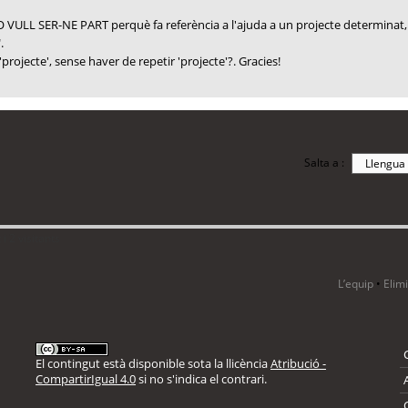
 VULL SER-NE PART perquè fa referència a l'ajuda a un projecte determinat, a
.
'projecte', sense haver de repetir 'projecte'?. Gracies!
Salta a :
i 2 visitants
L’equip
•
Elim
El contingut està disponible sota la llicència
Atribució -
CompartirIgual 4.0
si no s'indica el contrari.