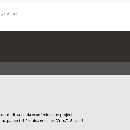
rogramari
er autoritzar ajuda econòmica a un projecte.
 una papereta? Per això en diuen 'Cupó'? Gracies!