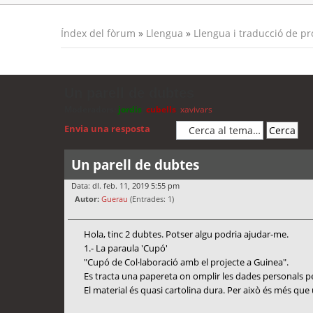
Índex del fòrum
»
Llengua
»
Llengua i traducció de p
Un parell de dubtes
Moderadors:
jordis
,
cubells
,
xavivars
Envia una resposta
Un parell de dubtes
Data: dl. feb. 11, 2019 5:55 pm
Autor:
Guerau
(Entrades: 1)
Hola, tinc 2 dubtes. Potser algu podria ajudar-me.
1.- La paraula 'Cupó'
"Cupó de Col·laboració amb el projecte a Guinea".
Es tracta una papereta on omplir les dades personals p
El material és quasi cartolina dura. Per això és més que