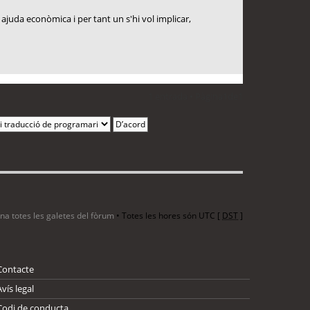
juda econòmica i per tant un s'hi vol implicar,
1 entrada • Pàgina
1
de
1
ina totes les galetes del fòrum
• Totes les hores són UTC [
DST
]
Contacte
Avís legal
Codi de conducta