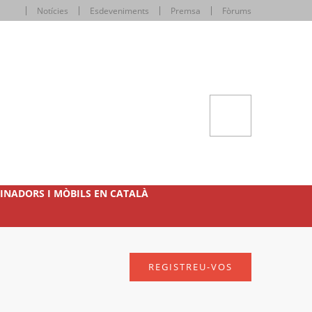
Notícies
Esdeveniments
Premsa
Fòrums
INADORS I MÒBILS EN CATALÀ
REGISTREU-VOS