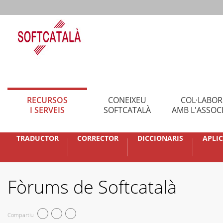
RECURSOS
CONEIXEU
COL·LABO
I SERVEIS
SOFTCATALÀ
AMB L'ASSOC
TRADUCTOR
CORRECTOR
DICCIONARIS
APLI
Fòrums de Softcatalà
Compartiu