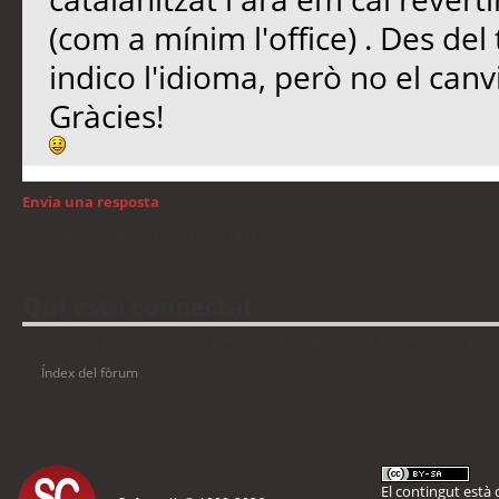
(com a mínim l'office) . Des del
indico l'idioma, però no el can
Gràcies!
Envia una resposta
Torna a: Llengua i traducció de programari
Qui està connectat
Usuaris navegant en aquest fòrum: No hi ha cap usuari registrat i 8 visitants
Índex del fòrum
El contingut està d