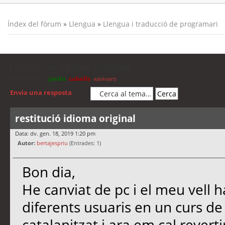
Índex del fòrum
»
Llengua
»
Llengua i traducció de programari
restitució idioma original
Moderadors:
jordis
,
cubells
,
xavivars
Envia una resposta
restitució idioma original
Data: dv. gen. 18, 2019 1:20 pm
Autor:
bertajespriu
(Entrades: 1)
Bon dia,
He canviat de pc i el meu vell ha
diferents usuaris en un curs de
catalanitzat i ara em cal reverti