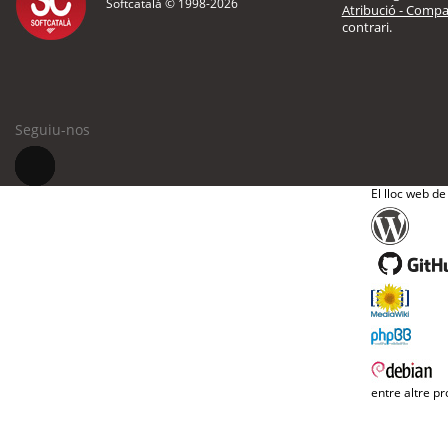
Softcatalà © 1998-
2026
Atribució - Compar
contrari.
Seguiu-nos
El lloc web de
entre altre pr