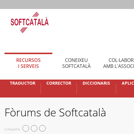
RECURSOS
CONEIXEU
COL·LABO
I SERVEIS
SOFTCATALÀ
AMB L'ASSOC
TRADUCTOR
CORRECTOR
DICCIONARIS
APLI
Fòrums de Softcatalà
Compartiu