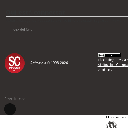
Qui està connectat
Usuaris navegant en aquest fòrum: No hi ha cap usuari registrat i 175 visitan
Índex del fòrum
El contingut està d
Softcatalà © 1998-
2026
Atribució - Compar
contrari.
Seguiu-nos
El lloc web de