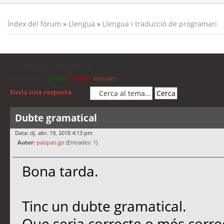
Índex del fòrum
»
Llengua
»
Llengua i traducció de programari
Dubte gramatical
Moderadors:
jordis
,
cubells
,
xavivars
Envia una resposta
Dubte gramatical
Data: dj. abr. 19, 2018 4:13 pm
Autor:
patipati.go
(Entrades: 1)
Bona tarda.
Tinc un dubte gramatical.
Que seria correcte o més corre