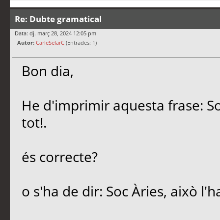
Re: Dubte gramatical
Data: dj. març 28, 2024 12:05 pm
Autor:
CarleSelarC
(Entrades: 1)
Bon dia,
He d'imprimir aquesta frase: So
tot!.
és correcte?
o s'ha de dir: Soc Àries, això l'h