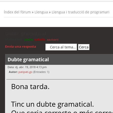
Índex del fòrum
»
Llengua
»
Llengua i traducció de programari
Dubte gramatical
Moderadors:
jordis
,
cubells
,
xavivars
Envia una resposta
Dubte gramatical
Data: dj. abr. 19, 2018 4:13 pm
Autor:
patipati.go
(Entrades: 1)
Bona tarda.
Tinc un dubte gramatical.
Que seria correcte o més corre