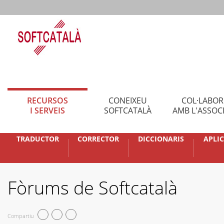
RECURSOS
CONEIXEU
COL·LABO
I SERVEIS
SOFTCATALÀ
AMB L'ASSOC
TRADUCTOR
CORRECTOR
DICCIONARIS
APLI
Fòrums de Softcatalà
Compartiu