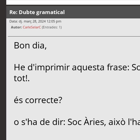
Re: Dubte gramatical
Data: dj. març 28, 2024 12:05 pm
Autor:
CarleSelarC
(Entrades: 1)
Bon dia,
He d'imprimir aquesta frase: So
tot!.
és correcte?
o s'ha de dir: Soc Àries, això l'h