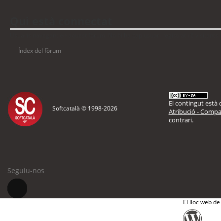
Qui està connectat
Usuaris navegant en aquest fòrum: No hi ha cap usuari registrat i 6 visitants
Índex del fòrum
El contingut està d
Softcatalà © 1998-
2026
Atribució - Compar
contrari.
Seguiu-nos
El lloc web de