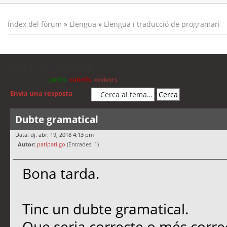
Índex del fòrum
»
Llengua
»
Llengua i traducció de programari
Dubte gramatical
Moderadors:
jordis
,
cubells
,
xavivars
Envia una resposta
Dubte gramatical
Data: dj. abr. 19, 2018 4:13 pm
Autor:
patipati.go
(Entrades: 1)
Bona tarda.
Tinc un dubte gramatical.
Que seria correcte o més corre