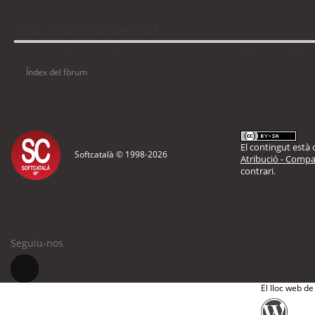
Qui està connectat
Usuaris navegant en aquest fòrum: No hi ha cap usuari registrat i 3 visitants
Índex del fòrum
El contingut està d
Softcatalà © 1998-
2026
Atribució - Compar
contrari.
Seguiu-nos
El lloc web de