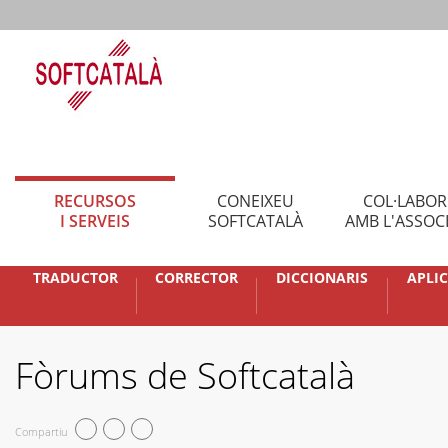
RECURSOS
CONEIXEU
COL·LABO
I SERVEIS
SOFTCATALÀ
AMB L'ASSOC
TRADUCTOR
CORRECTOR
DICCIONARIS
APLI
Fòrums de Softcatalà
Compartiu