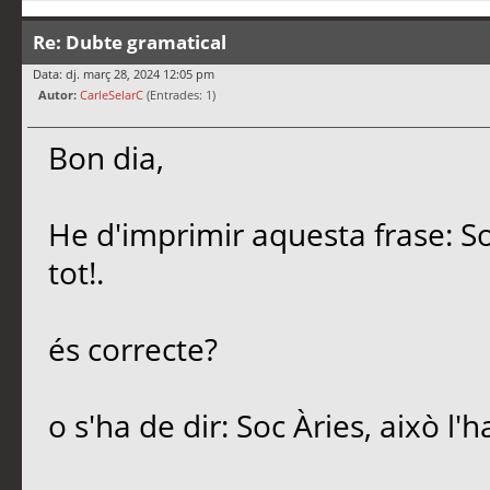
Re: Dubte gramatical
Data: dj. març 28, 2024 12:05 pm
Autor:
CarleSelarC
(Entrades: 1)
Bon dia,
He d'imprimir aquesta frase: So
tot!.
és correcte?
o s'ha de dir: Soc Àries, això l'h