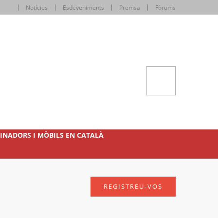
Notícies
Esdeveniments
Premsa
Fòrums
INADORS I MÒBILS EN CATALÀ
REGISTREU-VOS