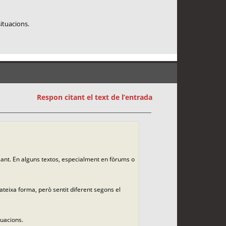
situacions.
Respon citant el text de l’entrada
sant. En alguns textos, especialment en fòrums o
teixa forma, però sentit diferent segons el
tuacions.