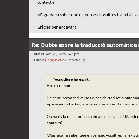
context)?
M’agradaria saber què en penseu vosaltres i si existeix a
Gràcies per endavant!
Re: Dubte sobre la traducció automàtica i
Data: dl. oct. 20, 2025 5:43 pm
Autor:
LlenguaViva
(Entrades: 3)
TecnoLliure ha escrit:
Hola a tothom,
He estat provant diverses eines de traducció automàti
aplicacions obertes, apareixen paraules d’altres lleng
Quina és la millor pràctica en aquests casos? Mantindr
context)?
M’agradaria saber què en penseu vosaltres i si existei