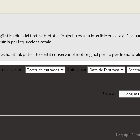
ística dins del text, sobretot si l’objectiu és una interfície en català. Si la 
uir-la per l’equivalent català.
és habitual, potser té sentit conservar el mot original per no perdre naturali
s dels darrers:
Ordena per
Salta a :
i 6 visitants
L’equip
•
Elim