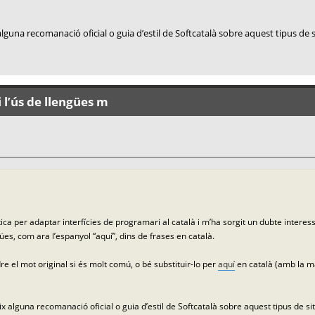
lguna recomanació oficial o guia d’estil de Softcatalà sobre aquest tipus de 
 l’ús de llengües m
ca per adaptar interfícies de programari al català i m’ha sorgit un dubte interes
ües, com ara l’espanyol “aquí”, dins de frases en català.
e el mot original si és molt comú, o bé substituir-lo per
aquí
en català (amb la ma
x alguna recomanació oficial o guia d’estil de Softcatalà sobre aquest tipus de si