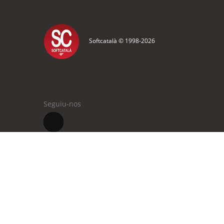
Softcatalà © 1998-
2026
Seguiu-nos