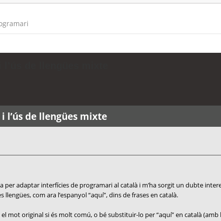
rogramari
 l’ús de llengües mixte
i l’ús de llengües mixte
 per adaptar interfícies de programari al català i m’ha sorgit un dubte inter
 llengües, com ara l’espanyol “aquí”, dins de frases en català.
el mot original si és molt comú, o bé substituir-lo per “aquí” en català (amb 