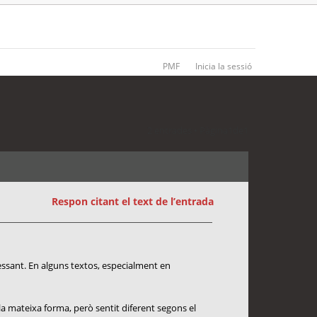
PMF
Inicia la sessió
2 entrades • Pàgina
1
de
1
Respon citant el text de l’entrada
essant. En alguns textos, especialment en
la mateixa forma, però sentit diferent segons el