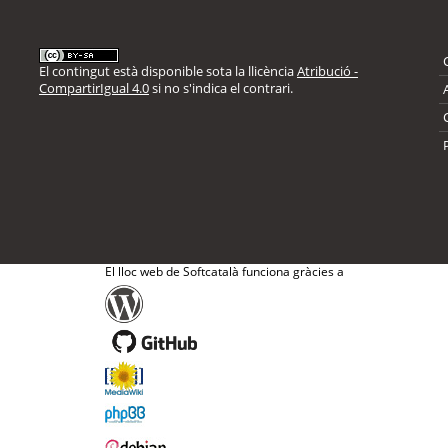
El contingut està disponible sota la llicència
Atribució -
CompartirIgual 4.0
si no s'indica el contrari.
El lloc web de Softcatalà funciona gràcies a