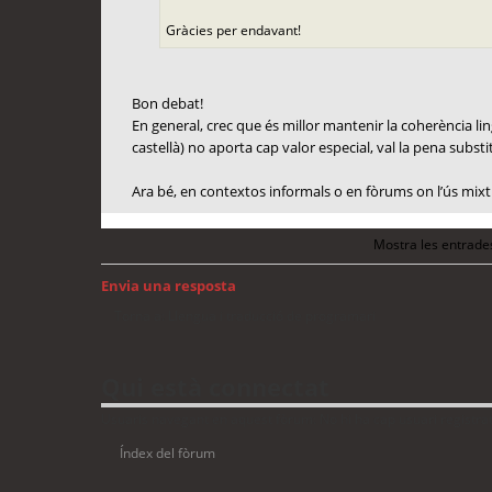
Gràcies per endavant!
Bon debat!
En general, crec que és millor mantenir la coherència lingü
castellà) no aporta cap valor especial, val la pena substit
Ara bé, en contextos informals o en fòrums on l’ús mixt 
Mostra les entrade
Envia una resposta
Torna a: Llengua i traducció de programari
Qui està connectat
Usuaris navegant en aquest fòrum: No hi ha cap usuari registrat 
Índex del fòrum