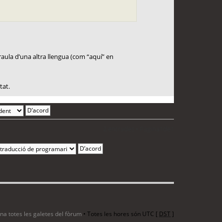
paraula d’una altra llengua (com “aquí” en
tat.
2 entrades • Pàgina
1
de
1
ina totes les galetes del fòrum
• Totes les hores són UTC [
DST
]