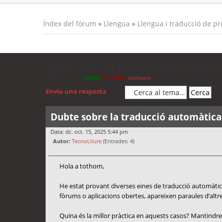
Índex del fòrum
»
Llengua
»
Llengua i traducció de p
Dubte sobre la traducció automàtica i
Moderadors:
jordis
,
cubells
,
xavivars
Envia una resposta
Dubte sobre la traducció automàtica 
Data: dc. oct. 15, 2025 5:44 pm
Autor:
TecnoLliure
(Entrades: 4)
Hola a tothom,
He estat provant diverses eines de traducció automàtica
fòrums o aplicacions obertes, apareixen paraules d’altres
Quina és la millor pràctica en aquests casos? Mantindre 