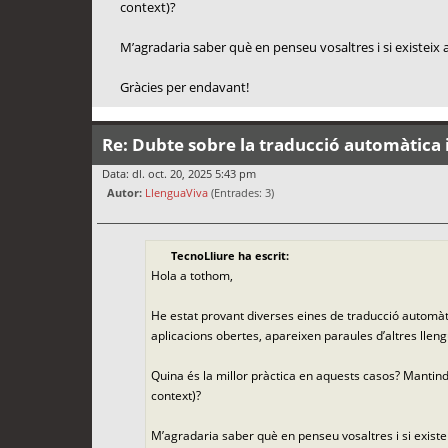
context)?
M’agradaria saber què en penseu vosaltres i si existeix a
Gràcies per endavant!
Re: Dubte sobre la traducció automàtica i
Data: dl. oct. 20, 2025 5:43 pm
Autor:
LlenguaViva
(Entrades: 3)
TecnoLliure ha escrit:
Hola a tothom,
He estat provant diverses eines de traducció automàti
aplicacions obertes, apareixen paraules d’altres lleng
Quina és la millor pràctica en aquests casos? Mantindr
context)?
M’agradaria saber què en penseu vosaltres i si existei