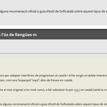
lguna recomanació oficial o guia d’estil de Softcatalà sobre aquest tipus de 
 l’ús de llengües m
ca per adaptar interfícies de programari al català i m’ha sorgit un dubte interes
ües, com ara l’espanyol “aquí”, dins de frases en català.
e el mot original si és molt comú, o bé substituir-lo per
aquí
en català (amb la ma
x alguna recomanació oficial o guia d’estil de Softcatalà sobre aquest tipus de si