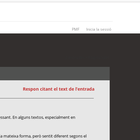
PMF
Inicia la sessió
2 entrades • Pàgina
1
de
1
Respon citant el text de l’entrada
essant. En alguns textos, especialment en
la mateixa forma, però sentit diferent segons el