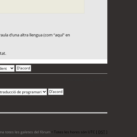
paraula d’una altra llengua (com “aquí” en
tat.
2 entrades • Pàgina
1
de
1
ina totes les galetes del fòrum
• Totes les hores són UTC [
DST
]