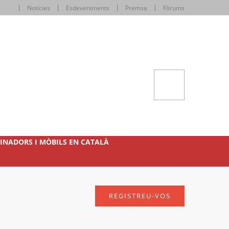
Notícies
Esdeveniments
Premsa
Fòrums
INADORS I MÒBILS EN CATALÀ
REGISTREU-VOS