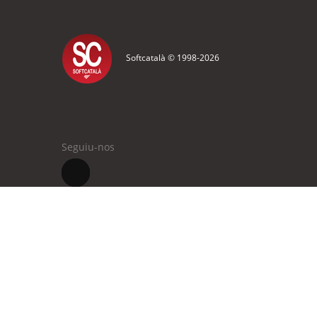
Softcatalà © 1998-
2026
Seguiu-nos