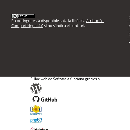
El contingut està disponible sota la llicència
Atribució -
CompartirIgual 4.0
si no s'indica el contrari.
El lloc web de Softcatalà funciona gràcies a