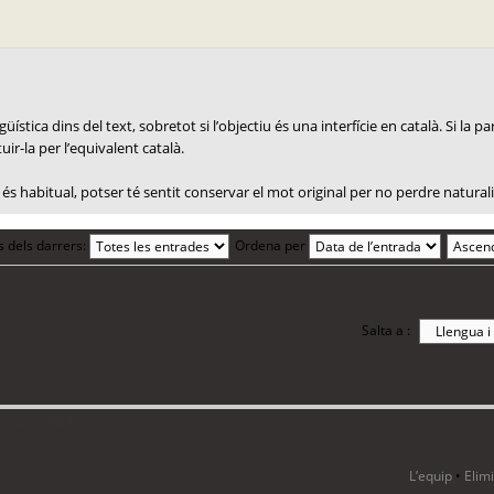
ística dins del text, sobretot si l’objectiu és una interfície en català. Si la 
uir-la per l’equivalent català.
és habitual, potser té sentit conservar el mot original per no perdre naturali
s dels darrers:
Ordena per
Salta a :
i 22 visitants
L’equip
•
Elim