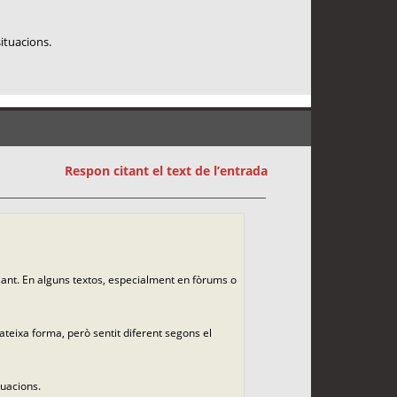
situacions.
Respon citant el text de l’entrada
sant. En alguns textos, especialment en fòrums o
teixa forma, però sentit diferent segons el
tuacions.