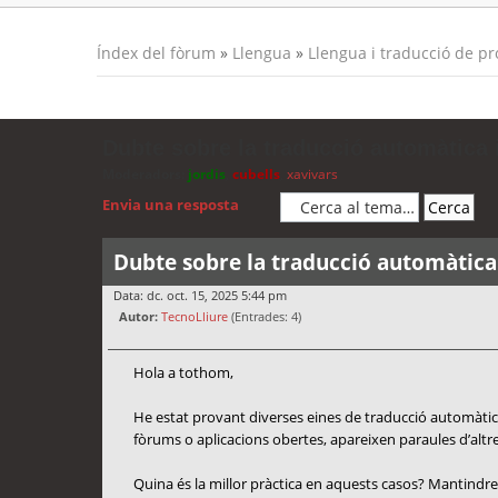
Índex del fòrum
»
Llengua
»
Llengua i traducció de p
Dubte sobre la traducció automàtica i
Moderadors:
jordis
,
cubells
,
xavivars
Envia una resposta
Dubte sobre la traducció automàtica 
Data: dc. oct. 15, 2025 5:44 pm
Autor:
TecnoLliure
(Entrades: 4)
Hola a tothom,
He estat provant diverses eines de traducció automàtica
fòrums o aplicacions obertes, apareixen paraules d’altres
Quina és la millor pràctica en aquests casos? Mantindre 