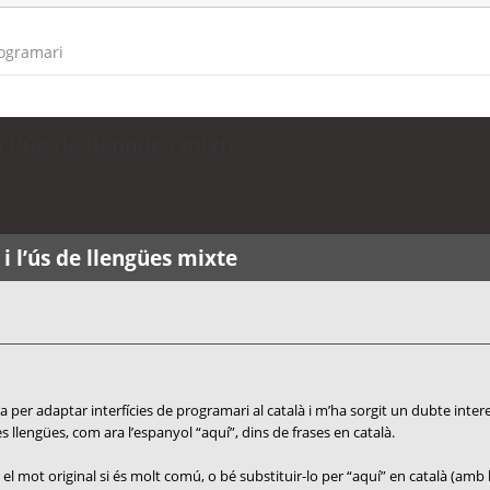
rogramari
 l’ús de llengües mixte
i l’ús de llengües mixte
 per adaptar interfícies de programari al català i m’ha sorgit un dubte inter
 llengües, com ara l’espanyol “aquí”, dins de frases en català.
el mot original si és molt comú, o bé substituir-lo per “aquí” en català (amb 