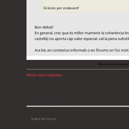
Gràcies per endavant!
Bon debat!
En general, crec que és millor mantenir la coherència lingü
castellà) no aporta cap valor especial, val la pena substit
Ara bé, en contextos informals o en fòrums on l’ús mixt 
Mostra les entrade
Envia una resposta
Torna a: Llengua i traducció de programari
Qui està connectat
Usuaris navegant en aquest fòrum: No hi ha cap usuari registrat 
Índex del fòrum