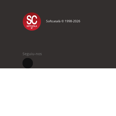
Softcatalà © 1998-
2026
Seguiu-nos