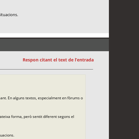
situacions.
Respon citant el text de l’entrada
sant. En alguns textos, especialment en fòrums o
teixa forma, però sentit diferent segons el
tuacions.