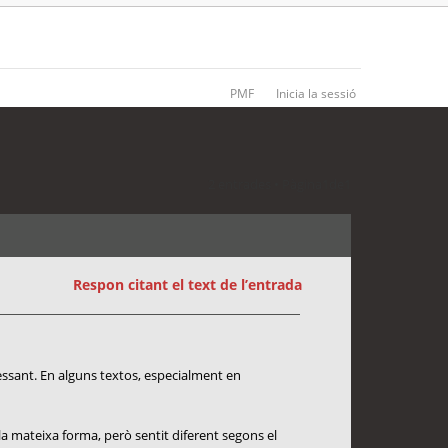
PMF
Inicia la sessió
2 entrades • Pàgina
1
de
1
Respon citant el text de l’entrada
essant. En alguns textos, especialment en
la mateixa forma, però sentit diferent segons el