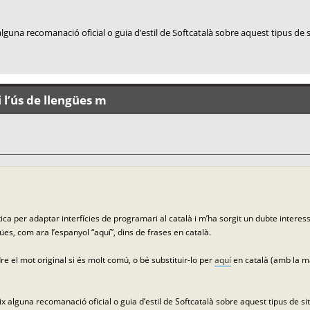
lguna recomanació oficial o guia d’estil de Softcatalà sobre aquest tipus de 
 l’ús de llengües m
ca per adaptar interfícies de programari al català i m’ha sorgit un dubte interes
ües, com ara l’espanyol “aquí”, dins de frases en català.
e el mot original si és molt comú, o bé substituir-lo per
aquí
en català (amb la ma
x alguna recomanació oficial o guia d’estil de Softcatalà sobre aquest tipus de si