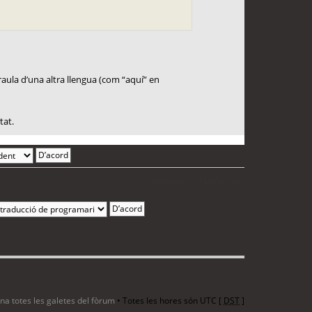
paraula d’una altra llengua (com “aquí” en
tat.
2 entrades • Pàgina
1
de
1
ina totes les galetes del fòrum
• Totes les hores són UTC [
DST
]