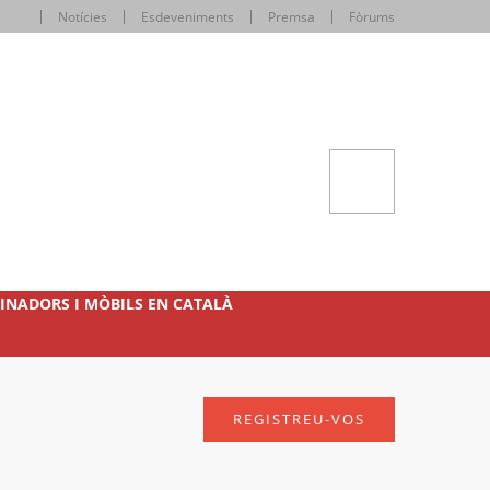
Notícies
Esdeveniments
Premsa
Fòrums
INADORS I MÒBILS EN CATALÀ
REGISTREU-VOS