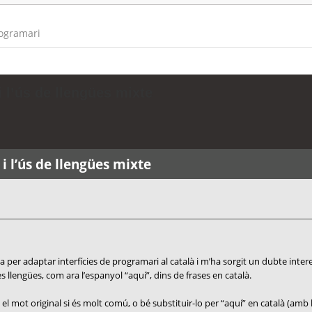
rogramari
 l’ús de llengües mixte
i l’ús de llengües mixte
 per adaptar interfícies de programari al català i m’ha sorgit un dubte inter
 llengües, com ara l’espanyol “aquí”, dins de frases en català.
el mot original si és molt comú, o bé substituir-lo per “aquí” en català (amb 