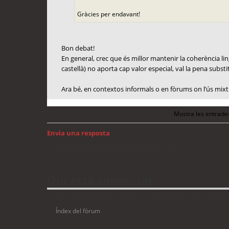
Gràcies per endavant!
Bon debat!
En general, crec que és millor mantenir la coherència lingü
castellà) no aporta cap valor especial, val la pena substit
Ara bé, en contextos informals o en fòrums on l’ús mixt 
Mostra les entrade
Envia una resposta
Torna a: Llengua i traducció de programari
Qui està connectat
Usuaris navegant en aquest fòrum: No hi ha cap usuari registrat 
Índex del fòrum