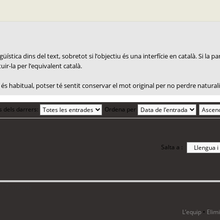
ística dins del text, sobretot si l’objectiu és una interfície en català. Si la 
uir-la per l’equivalent català.
és habitual, potser té sentit conservar el mot original per no perdre naturali
s dels darrers:
Ordena per
Salta a :
i 7 visitants
L’equip
•
Elim