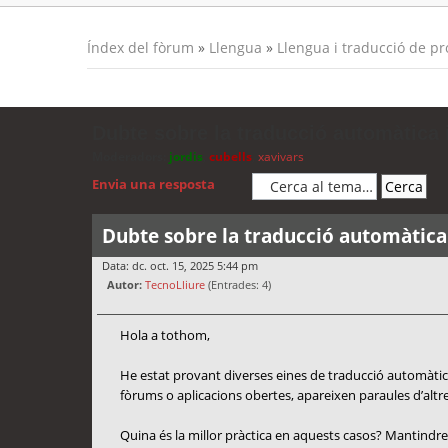
Índex del fòrum
»
Llengua
»
Llengua i traducció de p
Dubte sobre la traducció automàtica i
Moderadors:
jordis
,
cubells
,
xavivars
Envia una resposta
Dubte sobre la traducció automàtica 
Data: dc. oct. 15, 2025 5:44 pm
Autor:
TecnoLliure
(Entrades: 4)
Hola a tothom,
He estat provant diverses eines de traducció automàtica
fòrums o aplicacions obertes, apareixen paraules d’altres
Quina és la millor pràctica en aquests casos? Mantindre 