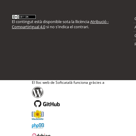
El contingut està disponible sota la llicència
Atribució -
CompartirIgual 4.0
si no s'indica el contrari.
El lloc web de Softcatalà funciona gràcies a