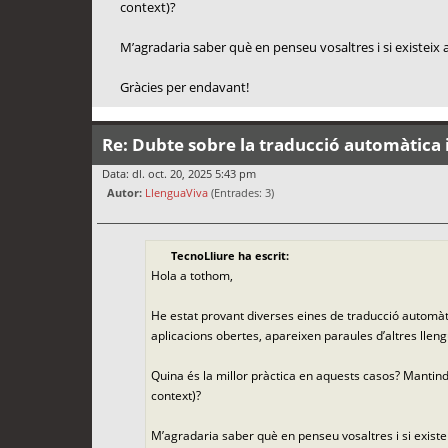
context)?
M’agradaria saber què en penseu vosaltres i si existeix a
Gràcies per endavant!
Re: Dubte sobre la traducció automàtica i
Data: dl. oct. 20, 2025 5:43 pm
Autor:
LlenguaViva
(Entrades: 3)
TecnoLliure ha escrit:
Hola a tothom,
He estat provant diverses eines de traducció automàti
aplicacions obertes, apareixen paraules d’altres lleng
Quina és la millor pràctica en aquests casos? Mantindr
context)?
M’agradaria saber què en penseu vosaltres i si existei