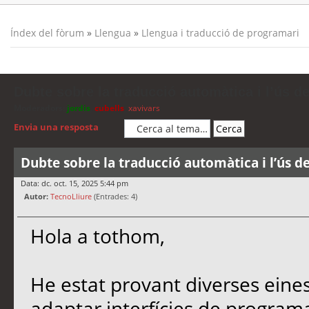
Índex del fòrum
»
Llengua
»
Llengua i traducció de programari
Dubte sobre la traducció automàtica i l’ús d
Moderadors:
jordis
,
cubells
,
xavivars
Envia una resposta
Dubte sobre la traducció automàtica i l’ús d
Data: dc. oct. 15, 2025 5:44 pm
Autor:
TecnoLliure
(Entrades: 4)
Hola a tothom,
He estat provant diverses eine
adaptar interfícies de programa