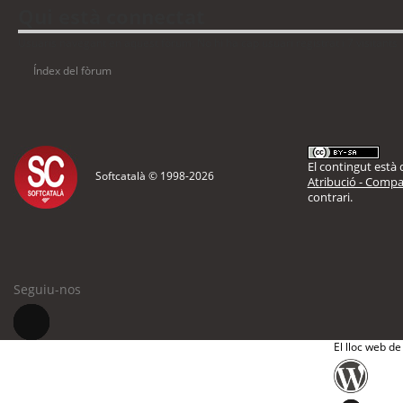
Qui està connectat
Usuaris navegant en aquest fòrum: No hi ha cap usuari registrat i 7 visitants
Índex del fòrum
El contingut està d
Softcatalà © 1998-
2026
Atribució - Compar
contrari.
Seguiu-nos
El lloc web de