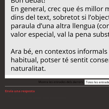
Bon debat!
En general, crec que és millor 
dins del text, sobretot si l’objec
paraula d’una altra llengua (co
valor especial, val la pena subst
Ara bé, en contextos informals 
habitual, potser té sentit conse
naturalitat.
Mostra les entrades dels darrers:
Envia una resposta
Torna a: Llengua i traducció de programari