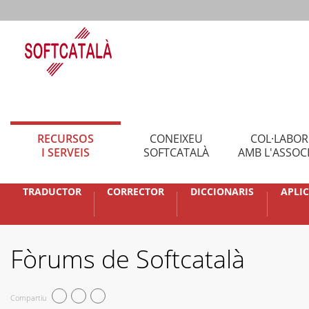
RECURSOS
CONEIXEU
COL·LABO
I SERVEIS
SOFTCATALÀ
AMB L'ASSOC
TRADUCTOR
CORRECTOR
DICCIONARIS
APLI
Fòrums de Softcatalà
Compartiu