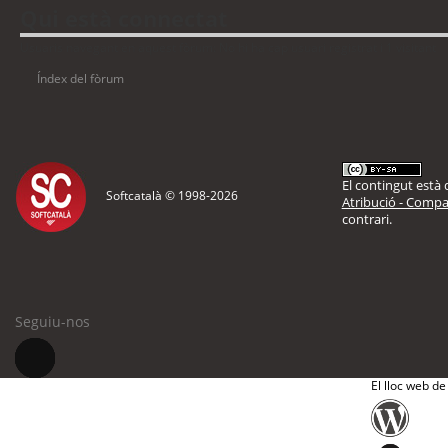
Qui està connectat
Usuaris navegant en aquest fòrum: No hi ha cap usuari registrat i 1 visitant
Índex del fòrum
El contingut està d
Softcatalà © 1998-
2026
Atribució - Compar
contrari.
Seguiu-nos
El lloc web de