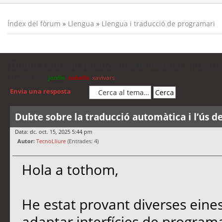
Índex del fòrum
»
Llengua
»
Llengua i traducció de programari
Dubte sobre la traducció automàtica i l’ús d
Moderadors:
jordis
,
cubells
,
xavivars
Envia una resposta
Dubte sobre la traducció automàtica i l’ús d
Data: dc. oct. 15, 2025 5:44 pm
Autor:
TecnoLliure
(Entrades: 4)
Hola a tothom,
He estat provant diverses eine
adaptar interfícies de programa