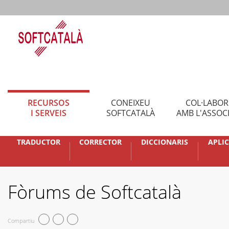
RECURSOS
CONEIXEU
COL·LABO
I SERVEIS
SOFTCATALÀ
AMB L'ASSOC
TRADUCTOR
CORRECTOR
DICCIONARIS
APLI
Fòrums de Softcatalà
Compartiu