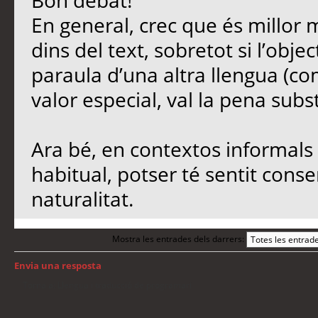
Bon debat!
En general, crec que és millor 
dins del text, sobretot si l’objec
paraula d’una altra llengua (co
valor especial, val la pena subst
Ara bé, en contextos informals 
habitual, potser té sentit conse
naturalitat.
Mostra les entrades dels darrers:
Envia una resposta
Torna a: Llengua i traducció de programari