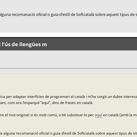
lguna recomanació oficial o guia d’estil de Softcatalà sobre aquest tipus de 
 l’ús de llengües m
ca per adaptar interfícies de programari al català i m’ha sorgit un dubte interes
ües, com ara l’espanyol “aquí”, dins de frases en català.
e el mot original si és molt comú, o bé substituir-lo per
aquí
en català (amb la ma
x alguna recomanació oficial o guia d’estil de Softcatalà sobre aquest tipus de si