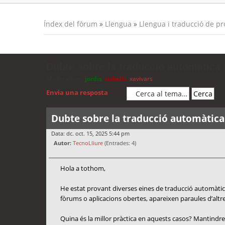
Índex del fòrum
»
Llengua
»
Llengua i traducció de p
Dubte sobre la traducció automàtica i
Moderadors:
jordis
,
cubells
,
xavivars
Envia una resposta
Dubte sobre la traducció automàtica 
Data: dc. oct. 15, 2025 5:44 pm
Autor:
TecnoLliure
(Entrades: 4)
Hola a tothom,
He estat provant diverses eines de traducció automàtica
fòrums o aplicacions obertes, apareixen paraules d’altres
Quina és la millor pràctica en aquests casos? Mantindre 