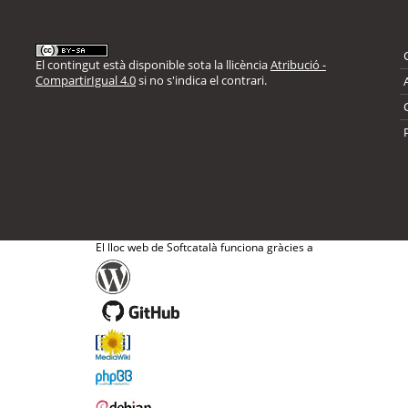
El contingut està disponible sota la llicència
Atribució -
CompartirIgual 4.0
si no s'indica el contrari.
El lloc web de Softcatalà funciona gràcies a