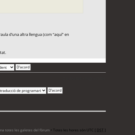
paraula d’una altra llengua (com “aquí” en
tat.
2 entrades • Pàgina
1
de
1
ina totes les galetes del fòrum
• Totes les hores són UTC [
DST
]