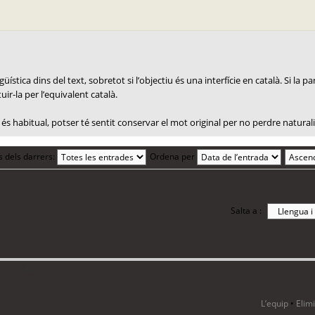
ística dins del text, sobretot si l’objectiu és una interfície en català. Si la 
uir-la per l’equivalent català.
és habitual, potser té sentit conservar el mot original per no perdre naturali
s dels darrers:
Ordena per
Salta a :
i 3 visitants
L’equip
•
Elim