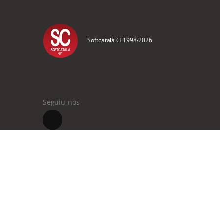
Softcatalà © 1998-
2026
Seguiu-nos