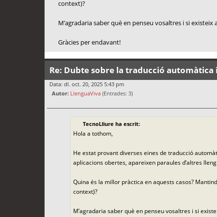
context)?
M’agradaria saber què en penseu vosaltres i si existeix a
Gràcies per endavant!
Re: Dubte sobre la traducció automàtica i
Data: dl. oct. 20, 2025 5:43 pm
Autor:
LlenguaViva
(Entrades: 3)
TecnoLliure ha escrit:
Hola a tothom,
He estat provant diverses eines de traducció automàti
aplicacions obertes, apareixen paraules d’altres lleng
Quina és la millor pràctica en aquests casos? Mantindr
context)?
M’agradaria saber què en penseu vosaltres i si existei