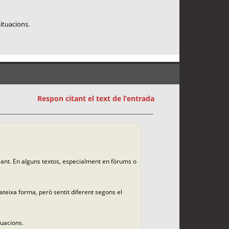
situacions.
Respon citant el text de l’entrada
sant. En alguns textos, especialment en fòrums o
teixa forma, però sentit diferent segons el
tuacions.