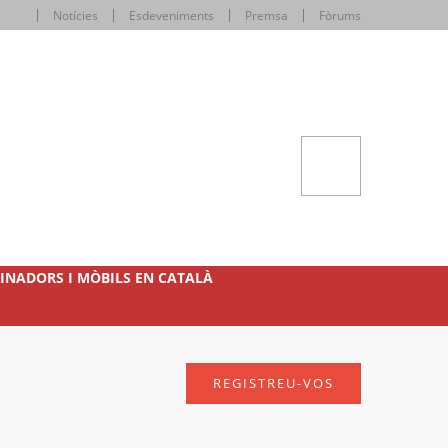
Notícies
Esdeveniments
Premsa
Fòrums
INADORS I MÒBILS EN CATALÀ
REGISTREU-VOS