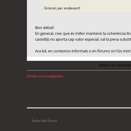
Gràcies per endavant!
Bon debat!
En general, crec que és millor mantenir la coherència lingü
castellà) no aporta cap valor especial, val la pena substit
Ara bé, en contextos informals o en fòrums on l’ús mixt 
Mostra les entrade
Envia una resposta
Torna a: Llengua i traducció de programari
Qui està connectat
Usuaris navegant en aquest fòrum: No hi ha cap usuari registrat 
Índex del fòrum