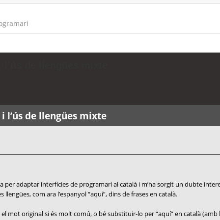
rogramari
 l’ús de llengües mixte
i l’ús de llengües mixte
 per adaptar interfícies de programari al català i m’ha sorgit un dubte inter
 llengües, com ara l’espanyol “aquí”, dins de frases en català.
el mot original si és molt comú, o bé substituir-lo per “aquí” en català (amb 