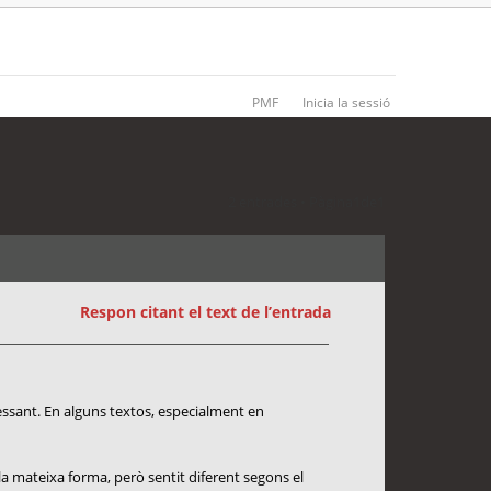
PMF
Inicia la sessió
2 entrades • Pàgina
1
de
1
Respon citant el text de l’entrada
essant. En alguns textos, especialment en
la mateixa forma, però sentit diferent segons el