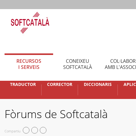
RECURSOS
CONEIXEU
COL·LABO
I SERVEIS
SOFTCATALÀ
AMB L'ASSOC
TRADUCTOR
CORRECTOR
DICCIONARIS
APLI
Fòrums de Softcatalà
Compartiu