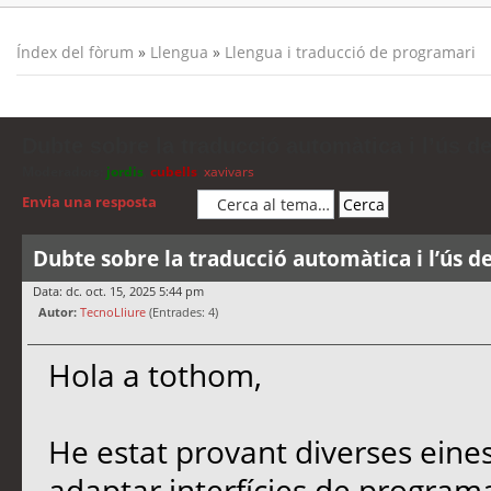
Índex del fòrum
»
Llengua
»
Llengua i traducció de programari
Dubte sobre la traducció automàtica i l’ús d
Moderadors:
jordis
,
cubells
,
xavivars
Envia una resposta
Dubte sobre la traducció automàtica i l’ús d
Data: dc. oct. 15, 2025 5:44 pm
Autor:
TecnoLliure
(Entrades: 4)
Hola a tothom,
He estat provant diverses eine
adaptar interfícies de programa