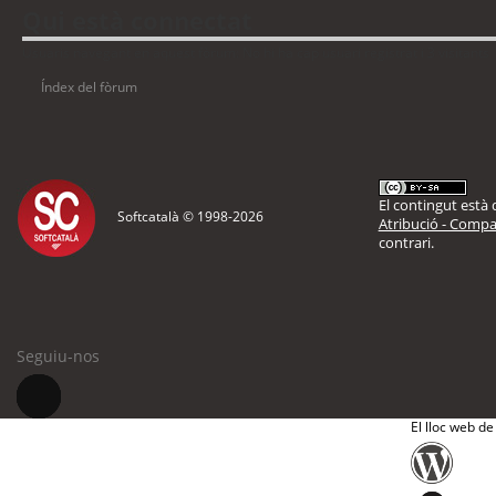
Qui està connectat
Usuaris navegant en aquest fòrum: No hi ha cap usuari registrat i 3 visitants
Índex del fòrum
El contingut està d
Softcatalà © 1998-
2026
Atribució - Compar
contrari.
Seguiu-nos
El lloc web de