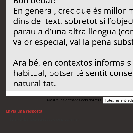
Bon debat!
En general, crec que és millor 
dins del text, sobretot si l’objec
paraula d’una altra llengua (co
valor especial, val la pena subst
Ara bé, en contextos informals 
habitual, potser té sentit conse
naturalitat.
Mostra les entrades dels darrers:
Envia una resposta
Torna a: Llengua i traducció de programari