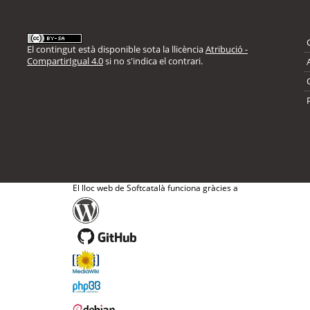
El contingut està disponible sota la llicència
Atribució -
CompartirIgual 4.0
si no s'indica el contrari.
El lloc web de Softcatalà funciona gràcies a