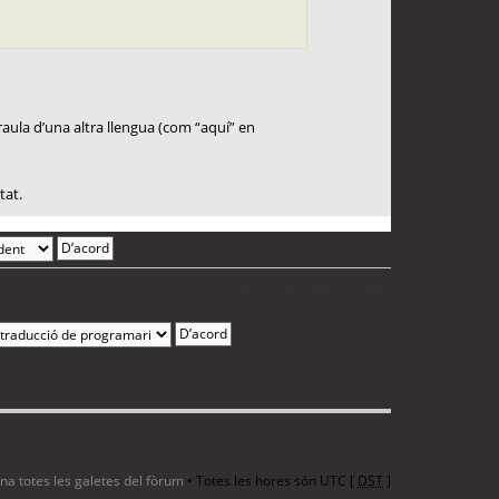
paraula d’una altra llengua (com “aquí” en
tat.
2 entrades • Pàgina
1
de
1
ina totes les galetes del fòrum
• Totes les hores són UTC [
DST
]