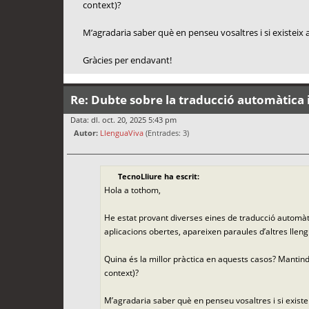
context)?
M’agradaria saber què en penseu vosaltres i si existeix a
Gràcies per endavant!
Re: Dubte sobre la traducció automàtica i
Data: dl. oct. 20, 2025 5:43 pm
Autor:
LlenguaViva
(Entrades: 3)
TecnoLliure ha escrit:
Hola a tothom,
He estat provant diverses eines de traducció automàti
aplicacions obertes, apareixen paraules d’altres lleng
Quina és la millor pràctica en aquests casos? Mantindr
context)?
M’agradaria saber què en penseu vosaltres i si existei