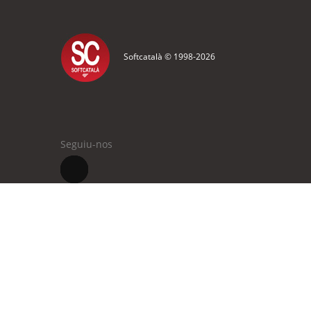
Softcatalà © 1998-
2026
Seguiu-nos