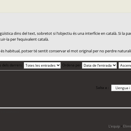
ística dins del text, sobretot si l’objectiu és una interfície en català. Si la 
uir-la per l’equivalent català.
és habitual, potser té sentit conservar el mot original per no perdre naturali
s dels darrers:
Ordena per
Salta a :
i 8 visitants
L’equip
•
Elim