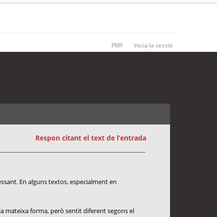
PMF
Inicia la sessió
2 entrades • Pàgina
1
de
1
Respon citant el text de l’entrada
essant. En alguns textos, especialment en
la mateixa forma, però sentit diferent segons el