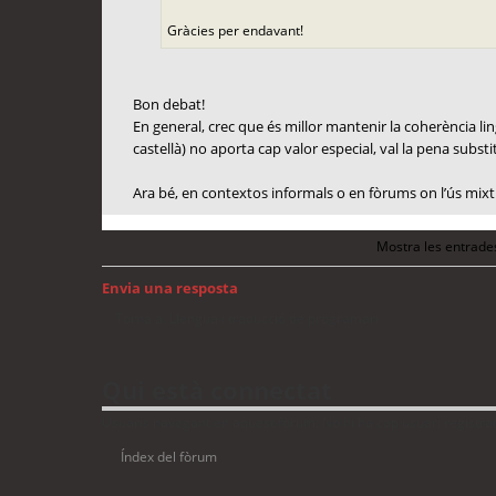
Gràcies per endavant!
Bon debat!
En general, crec que és millor mantenir la coherència lingü
castellà) no aporta cap valor especial, val la pena substit
Ara bé, en contextos informals o en fòrums on l’ús mixt 
Mostra les entrade
Envia una resposta
Torna a: Llengua i traducció de programari
Qui està connectat
Usuaris navegant en aquest fòrum: No hi ha cap usuari registrat 
Índex del fòrum