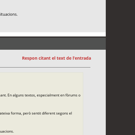
situacions.
Respon citant el text de l’entrada
sant. En alguns textos, especialment en fòrums o
teixa forma, però sentit diferent segons el
tuacions.