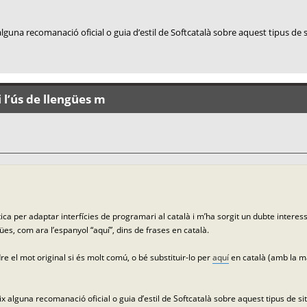
lguna recomanació oficial o guia d’estil de Softcatalà sobre aquest tipus de 
 l’ús de llengües m
ca per adaptar interfícies de programari al català i m’ha sorgit un dubte interes
ües, com ara l’espanyol “aquí”, dins de frases en català.
e el mot original si és molt comú, o bé substituir-lo per
aquí
en català (amb la ma
x alguna recomanació oficial o guia d’estil de Softcatalà sobre aquest tipus de si