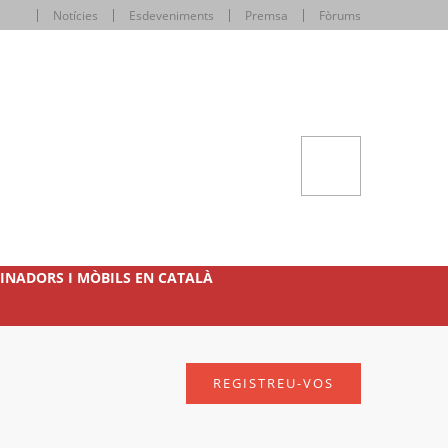
Notícies
Esdeveniments
Premsa
Fòrums
INADORS I MÒBILS EN CATALÀ
REGISTREU-VOS