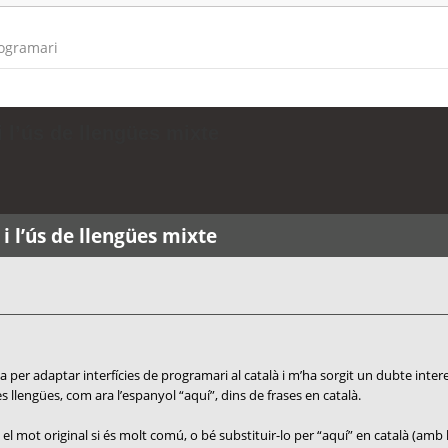
rogramari
 l’ús de llengües mixte
i l’ús de llengües mixte
 per adaptar interfícies de programari al català i m’ha sorgit un dubte inter
 llengües, com ara l’espanyol “aquí”, dins de frases en català.
el mot original si és molt comú, o bé substituir-lo per “aquí” en català (amb 