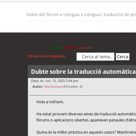
Índex del fòrum
»
Llengua
»
Llengua i traducció de p
Dubte sobre la traducció automàtica i
Moderadors:
jordis
,
cubells
,
xavivars
Envia una resposta
Dubte sobre la traducció automàtica 
Data: dc. oct. 15, 2025 5:44 pm
Autor:
TecnoLliure
(Entrades: 4)
Hola a tothom,
He estat provant diverses eines de traducció automàtica
fòrums o aplicacions obertes, apareixen paraules d’altres
Quina és la millor pràctica en aquests casos? Mantindre 