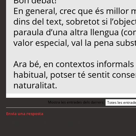
Bon debat!
En general, crec que és millor 
dins del text, sobretot si l’objec
paraula d’una altra llengua (co
valor especial, val la pena subst
Ara bé, en contextos informals 
habitual, potser té sentit conse
naturalitat.
Mostra les entrades dels darrers:
Envia una resposta
Torna a: Llengua i traducció de programari