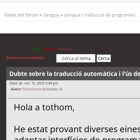
Índex del fòrum
»
Llengua
»
Llengua i traducció de programari
Dubte sobre la traducció automàtica i l’ús d
Moderadors:
jordis
,
cubells
,
xavivars
Envia una resposta
Dubte sobre la traducció automàtica i l’ús d
Data: dc. oct. 15, 2025 5:44 pm
Autor:
TecnoLliure
(Entrades: 4)
Hola a tothom,
He estat provant diverses eine
adaptar interfícies de programa