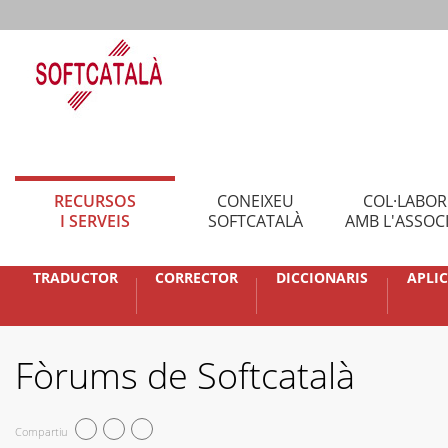
RECURSOS
CONEIXEU
COL·LABO
I SERVEIS
SOFTCATALÀ
AMB L'ASSOC
TRADUCTOR
CORRECTOR
DICCIONARIS
APLI
Fòrums de Softcatalà
Compartiu