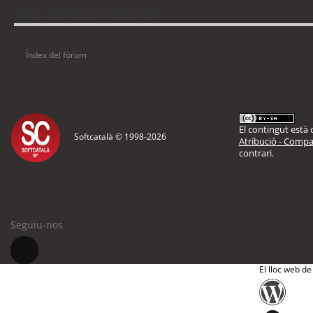
Qui està connectat
Usuaris navegant en aquest fòrum: No hi ha cap usuari registrat i 4 visitants
Índex del fòrum
El contingut està d
Softcatalà © 1998-
2026
Atribució - Compar
contrari.
Seguiu-nos
El lloc web de