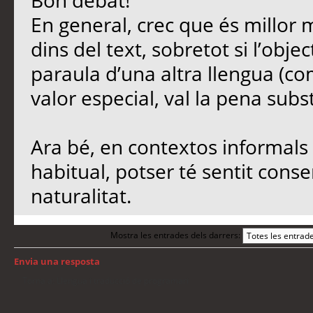
Bon debat!
En general, crec que és millor 
dins del text, sobretot si l’objec
paraula d’una altra llengua (co
valor especial, val la pena subst
Ara bé, en contextos informals 
habitual, potser té sentit conse
naturalitat.
Mostra les entrades dels darrers:
Envia una resposta
Torna a: Llengua i traducció de programari