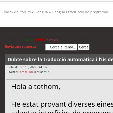
Índex del fòrum
»
Llengua
»
Llengua i traducció de programari
Dubte sobre la traducció automàtica i l’ús d
Moderadors:
jordis
,
cubells
,
xavivars
Envia una resposta
Dubte sobre la traducció automàtica i l’ús d
Data: dc. oct. 15, 2025 5:44 pm
Autor:
TecnoLliure
(Entrades: 4)
Hola a tothom,
He estat provant diverses eine
adaptar interfícies de programa