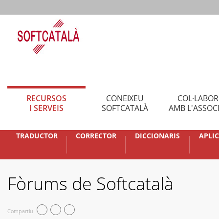
RECURSOS
CONEIXEU
COL·LABO
I SERVEIS
SOFTCATALÀ
AMB L'ASSOC
TRADUCTOR
CORRECTOR
DICCIONARIS
APLI
Fòrums de Softcatalà
Compartiu