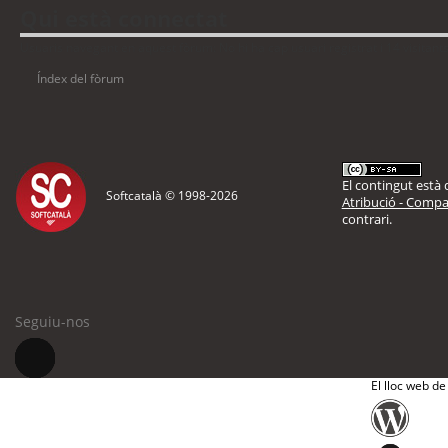
Qui està connectat
Usuaris navegant en aquest fòrum: No hi ha cap usuari registrat i 14 visitant
Índex del fòrum
El contingut està d
Softcatalà © 1998-
2026
Atribució - Compar
contrari.
Seguiu-nos
El lloc web de